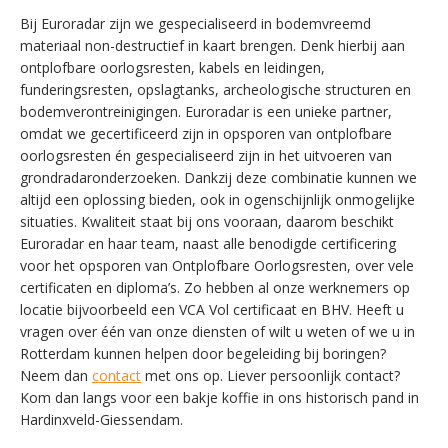
Bij Euroradar zijn we gespecialiseerd in bodemvreemd
materiaal non-destructief in kaart brengen. Denk hierbij aan
ontplofbare oorlogsresten, kabels en leidingen,
funderingsresten, opslagtanks, archeologische structuren en
bodemverontreinigingen. Euroradar is een unieke partner,
omdat we gecertificeerd zijn in opsporen van ontplofbare
oorlogsresten én gespecialiseerd zijn in het uitvoeren van
grondradaronderzoeken. Dankzij deze combinatie kunnen we
altijd een oplossing bieden, ook in ogenschijnlijk onmogelijke
situaties. Kwaliteit staat bij ons vooraan, daarom beschikt
Euroradar en haar team, naast alle benodigde certificering
voor het opsporen van Ontplofbare Oorlogsresten, over vele
certificaten en diploma’s. Zo hebben al onze werknemers op
locatie bijvoorbeeld een VCA Vol certificaat en BHV. Heeft u
vragen over één van onze diensten of wilt u weten of we u in
Rotterdam kunnen helpen door begeleiding bij boringen?
Neem dan
contact
met ons op. Liever persoonlijk contact?
Kom dan langs voor een bakje koffie in ons historisch pand in
SWITCH THE LANGUAGE
Hardinxveld-Giessendam.