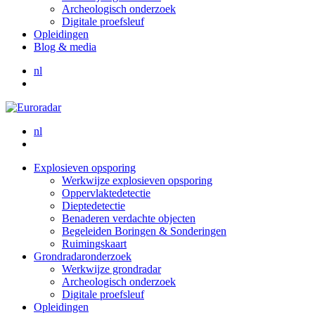
Archeologisch onderzoek
Digitale proefsleuf
Opleidingen
Blog & media
nl
nl
Explosieven opsporing
Werkwijze explosieven opsporing
Oppervlaktedetectie
Dieptedetectie
Benaderen verdachte objecten
Begeleiden Boringen & Sonderingen
Ruimingskaart
Grondradaronderzoek
Werkwijze grondradar
Archeologisch onderzoek
Digitale proefsleuf
Opleidingen