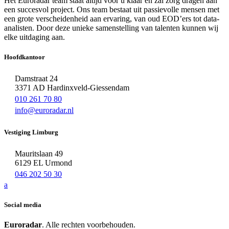
Het Euroradar team staat altijd voor u klaar en zal zorg dragen aan
een succesvol project. Ons team bestaat uit passievolle mensen met
een grote verscheidenheid aan ervaring, van oud EOD’ers tot data-
analisten. Door deze unieke samenstelling van talenten kunnen wij
elke uitdaging aan.
Hoofdkantoor
Damstraat 24
3371 AD Hardinxveld-Giessendam
010 261 70 80
info@euroradar.nl
Vestiging Limburg
Mauritslaan 49
6129 EL Urmond
046 202 50 30
a
Social media
Euroradar
. Alle rechten voorbehouden.