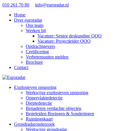
010 261 70 80
info@euroradar.nl
Home
Over euroradar
Ons team
Werken bij
Vacature: Senior deskundige OOO
Vacature: Projectleider OOO
Opdrachtgevers
Certificering
Verbeterpunten melden
Brochure
Contact
Explosieven opsporing
Werkwijze explosieven opsporing
Oppervlaktedetectie
Dieptedetectie
Benaderen verdachte objecten
Begeleiden Boringen & Sonderingen
Ruimingskaart
Grondradaronderzoek
Werkwijze grondradar