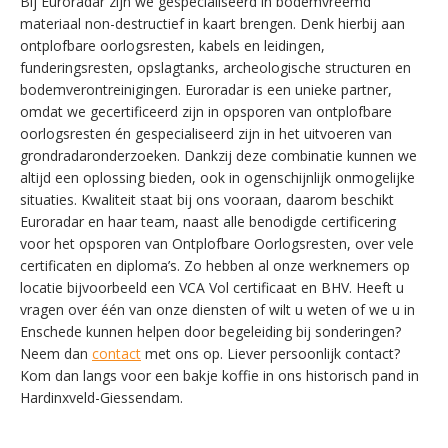
Bij Euroradar zijn we gespecialiseerd in bodemvreemd
materiaal non-destructief in kaart brengen. Denk hierbij aan
ontplofbare oorlogsresten, kabels en leidingen,
funderingsresten, opslagtanks, archeologische structuren en
bodemverontreinigingen. Euroradar is een unieke partner,
omdat we gecertificeerd zijn in opsporen van ontplofbare
oorlogsresten én gespecialiseerd zijn in het uitvoeren van
grondradaronderzoeken. Dankzij deze combinatie kunnen we
altijd een oplossing bieden, ook in ogenschijnlijk onmogelijke
situaties. Kwaliteit staat bij ons vooraan, daarom beschikt
Euroradar en haar team, naast alle benodigde certificering
voor het opsporen van Ontplofbare Oorlogsresten, over vele
certificaten en diploma’s. Zo hebben al onze werknemers op
locatie bijvoorbeeld een VCA Vol certificaat en BHV. Heeft u
vragen over één van onze diensten of wilt u weten of we u in
Enschede kunnen helpen door begeleiding bij sonderingen?
Neem dan
contact
met ons op. Liever persoonlijk contact?
Kom dan langs voor een bakje koffie in ons historisch pand in
Hardinxveld-Giessendam.
SWITCH THE LANGUAGE