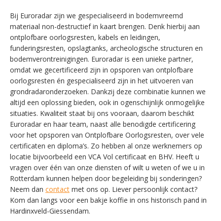
Bij Euroradar zijn we gespecialiseerd in bodemvreemd
materiaal non-destructief in kaart brengen. Denk hierbij aan
ontplofbare oorlogsresten, kabels en leidingen,
funderingsresten, opslagtanks, archeologische structuren en
bodemverontreinigingen. Euroradar is een unieke partner,
omdat we gecertificeerd zijn in opsporen van ontplofbare
oorlogsresten én gespecialiseerd zijn in het uitvoeren van
grondradaronderzoeken. Dankzij deze combinatie kunnen we
altijd een oplossing bieden, ook in ogenschijnlijk onmogelijke
situaties. Kwaliteit staat bij ons vooraan, daarom beschikt
Euroradar en haar team, naast alle benodigde certificering
voor het opsporen van Ontplofbare Oorlogsresten, over vele
certificaten en diploma’s. Zo hebben al onze werknemers op
locatie bijvoorbeeld een VCA Vol certificaat en BHV. Heeft u
vragen over één van onze diensten of wilt u weten of we u in
Rotterdam kunnen helpen door begeleiding bij sonderingen?
Neem dan
contact
met ons op. Liever persoonlijk contact?
Kom dan langs voor een bakje koffie in ons historisch pand in
SWITCH THE LANGUAGE
Hardinxveld-Giessendam.