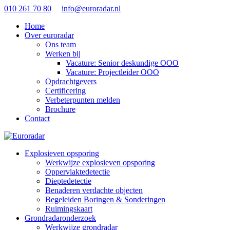
010 261 70 80
info@euroradar.nl
Home
Over euroradar
Ons team
Werken bij
Vacature: Senior deskundige OOO
Vacature: Projectleider OOO
Opdrachtgevers
Certificering
Verbeterpunten melden
Brochure
Contact
Explosieven opsporing
Werkwijze explosieven opsporing
Oppervlaktedetectie
Dieptedetectie
Benaderen verdachte objecten
Begeleiden Boringen & Sonderingen
Ruimingskaart
Grondradaronderzoek
Werkwijze grondradar