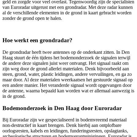
geld en zorgde voor veel overlast. Tegenwoordig zijn de specialisten
van Euroradar uitgerust met een grondradar. Met deze radar kunnen
al de verschillende elementen in de grond in kaart gebracht worden
zonder de grond open te halen.
Hoe werkt een grondradar?
De grondradar heeft twee antennes op de onderkant zitten. In Den
Haag stuurt de één tijdens het bodemonderzoek de signalen terwijl
de andere deze signalen juist weer ontvangt. Het signaal raakt om
zijn weg door de grond allerlei materialen. Denk bijvoorbeeld aan
steen, grond, water, plastic leidingen, andere vervuilingen, en ga zo
maar door. Al deze materialen weerkaatsen het gestuurde signaal op
een andere manier. Het veranderde signaal wordt opgevangen door
de antenne, waarna bepaald kan worden wat er allemaal aanwezig is
in de grond.
Bodemonderzoek in Den Haag door Euroradar
Bij Euroradar zijn we gespecialiseerd in bodemvreemd materiaal
non-destructief in kaart brengen. Denk hierbij aan ontplofbare
oorlogsresten, kabels en leidingen, funderingsresten, opslagtanks,
archeologische structuren en bodemverontreinigingen. Euroradar is