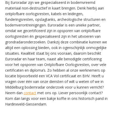
Bij Euroradar zijn we gespecialiseerd in bodemvreemd
materiaal non-destructief in kaart brengen. Denk hierbij aan
ontplofbare oorlogsresten, kabels en leidingen,
funderingsresten, opslagtanks, archeologische structuren en
bodemverontreinigingen. Euroradar is een unieke partner,
omdat we gecertificeerd zijn in opsporen van ontplofbare
oorlogsresten én gespecialiseerd zijn in het uitvoeren van
grondradaronderzoeken. Dankzij deze combinatie kunnen we
altijd een oplossing bieden, ook in ogenschijnlijk onmogelijke
situaties. Kwaliteit staat bij ons vooraan, daarom beschikt
Euroradar en haar team, naast alle benodigde certificering
voor het opsporen van Ontplofbare Oorlogsresten, over vele
certificaten en diploma’s. Zo hebben al onze werknemers op
locatie bijvoorbeeld een VCA Vol certificaat en BHV. Heeft u
vragen over één van onze diensten of wilt u weten of we in
Middelburg bodemradar onderzoek voor u kunnen verricht?
SWITCH THE LANGUAGE
Neem dan
contact
met ons op. Liever persoonlijk contact?
Kom dan langs voor een bakje koffie in ons historisch pand in
Hardinxveld-Giessendam.
Nederlands
English