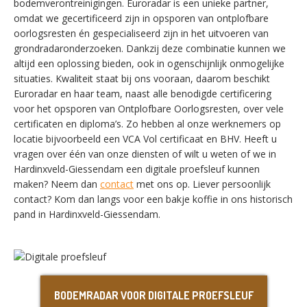
bodemverontreinigingen. Euroradar is een unieke partner,
omdat we gecertificeerd zijn in opsporen van ontplofbare
oorlogsresten én gespecialiseerd zijn in het uitvoeren van
grondradaronderzoeken. Dankzij deze combinatie kunnen we
altijd een oplossing bieden, ook in ogenschijnlijk onmogelijke
situaties. Kwaliteit staat bij ons vooraan, daarom beschikt
SWITCH THE LANGUAGE
Euroradar en haar team, naast alle benodigde certificering
voor het opsporen van Ontplofbare Oorlogsresten, over vele
certificaten en diploma’s. Zo hebben al onze werknemers op
locatie bijvoorbeeld een VCA Vol certificaat en BHV. Heeft u
Nederlands
English
vragen over één van onze diensten of wilt u weten of we in
Hardinxveld-Giessendam een digitale proefsleuf kunnen
maken? Neem dan
contact
met ons op. Liever persoonlijk
Français
Deutsch
contact? Kom dan langs voor een bakje koffie in ons historisch
pand in Hardinxveld-Giessendam.
BODEMRADAR VOOR DIGITALE PROEFSLEUF