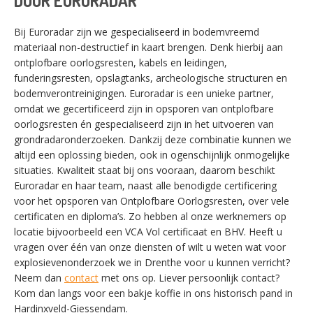
DOOR EURORADAR
Bij Euroradar zijn we gespecialiseerd in bodemvreemd
materiaal non-destructief in kaart brengen. Denk hierbij aan
ontplofbare oorlogsresten, kabels en leidingen,
funderingsresten, opslagtanks, archeologische structuren en
bodemverontreinigingen. Euroradar is een unieke partner,
omdat we gecertificeerd zijn in opsporen van ontplofbare
oorlogsresten én gespecialiseerd zijn in het uitvoeren van
grondradaronderzoeken. Dankzij deze combinatie kunnen we
altijd een oplossing bieden, ook in ogenschijnlijk onmogelijke
situaties. Kwaliteit staat bij ons vooraan, daarom beschikt
Euroradar en haar team, naast alle benodigde certificering
voor het opsporen van Ontplofbare Oorlogsresten, over vele
certificaten en diploma’s. Zo hebben al onze werknemers op
locatie bijvoorbeeld een VCA Vol certificaat en BHV. Heeft u
vragen over één van onze diensten of wilt u weten wat voor
explosievenonderzoek we in Drenthe voor u kunnen verricht?
Neem dan
contact
met ons op. Liever persoonlijk contact?
Kom dan langs voor een bakje koffie in ons historisch pand in
SWITCH THE LANGUAGE
Hardinxveld-Giessendam.