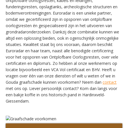
ontplofbare oorlogsresten, kabels en leidingen,
funderingsresten, opslagtanks, archeologische structuren en
bodemverontreinigingen. Euroradar is een unieke partner,
omdat we gecertificeerd zijn in opsporen van ontplofbare
oorlogsresten én gespecialiseerd zijn in het uitvoeren van
grondradaronderzoeken. Dankzij deze combinatie kunnen we
altijd een oplossing bieden, ook in ogenschijnlijk onmogelijke
situaties. Kwaliteit staat bij ons vooraan, daarom beschikt
Euroradar en haar team, naast alle benodigde certificering
voor het opsporen van Ontplofbare Oorlogsresten, over vele
certificaten en diploma’s. Zo hebben al onze werknemers op
locatie bijvoorbeeld een VCA Vol certificaat en BHV. Heeft u
vragen over één van onze diensten of wilt u weten of we in
Gouda graafschade kunnen voorkomen? Neem dan
contact
met ons op. Liever persoonlijk contact? Kom dan langs voor
een bakje koffie in ons historisch pand in Hardinxveld-
Giessendam.
SWITCH THE LANGUAGE