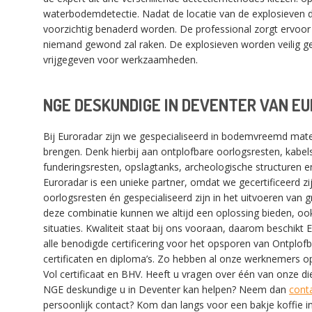
waterbodemdetectie. Nadat de locatie van de explosieven du
voorzichtig benaderd worden. De professional zorgt ervoor d
niemand gewond zal raken. De explosieven worden veilig 
vrijgegeven voor werkzaamheden.
NGE DESKUNDIGE IN DEVENTER VAN E
Bij Euroradar zijn we gespecialiseerd in bodemvreemd mater
brengen. Denk hierbij aan ontplofbare oorlogsresten, kabels
funderingsresten, opslagtanks, archeologische structuren 
Euroradar is een unieke partner, omdat we gecertificeerd z
oorlogsresten én gespecialiseerd zijn in het uitvoeren van
deze combinatie kunnen we altijd een oplossing bieden, ook
situaties. Kwaliteit staat bij ons vooraan, daarom beschikt
alle benodigde certificering voor het opsporen van Ontplof
certificaten en diploma’s. Zo hebben al onze werknemers op
Vol certificaat en BHV. Heeft u vragen over één van onze di
NGE deskundige u in Deventer kan helpen? Neem dan
cont
persoonlijk contact? Kom dan langs voor een bakje koffie in