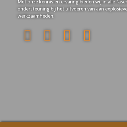
Met onze kennis en ervaring bieden wij in alle fa
ondersteuning bij het uitvoeren van aan explosiev
werkzaamheden.