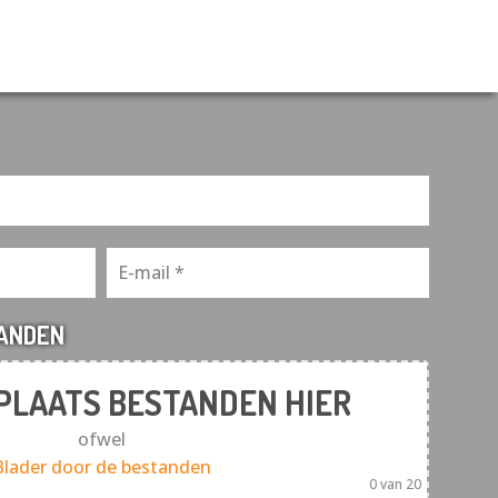
TANDEN
 PLAATS BESTANDEN HIER
ofwel
Blader door de bestanden
0
van 20