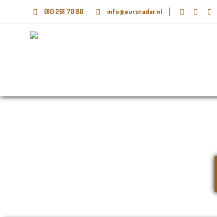
010 261 70 80
info@euroradar.nl