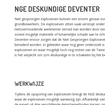
NGE DESKUNDIGE DEVENTER
Niet gesprongen explosieven kunnen een enorm gevaar v
grondbewerkers. De explosieven zitten vaak verstopt onde
nietsvermoedende werknemer verrast kan worden door een
zoveel mogelijk materiële of lichamelijke schade aan te ric
Deventer ervoor zorgen dat de Niet Gesprongen Explosieve
benaderd worden. In gebieden waar nog geen onderzoek is
explosieven en waar mogelijk toch nog resten van de Tweed
is het verplicht om zo’n deskundige in te schakelen bij het
WERKWIJZE
Tijdens de opsporing van explosieven brengt de NGE deskun
waar de explosieven mogelijk aanwezig zijn. Afhankelijk van
de expert uit drie verschillende detectiemethodes kiezen: op