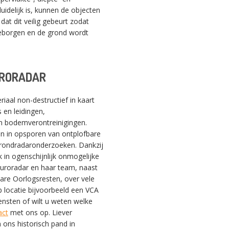
idelijk is, kunnen de objecten
at dit veilig gebeurt zodat
geborgen en de grond wordt
URORADAR
SWITCH THE LANGUAGE
iaal non-destructief in kaart
 en leidingen,
Nederlands
English
Français
en bodemverontreinigingen.
ijn in opsporen van ontplofbare
 grondradaronderzoeken. Dankzij
 in ogenschijnlijk onmogelijke
 Euroradar en haar team, naast
bare Oorlogsresten, over vele
 locatie bijvoorbeeld een VCA
ensten of wilt u weten welke
act
met ons op. Liever
 ons historisch pand in