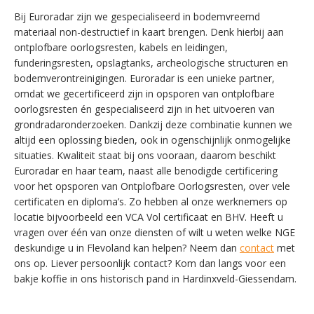
Bij Euroradar zijn we gespecialiseerd in bodemvreemd
materiaal non-destructief in kaart brengen. Denk hierbij aan
ontplofbare oorlogsresten, kabels en leidingen,
funderingsresten, opslagtanks, archeologische structuren en
bodemverontreinigingen. Euroradar is een unieke partner,
omdat we gecertificeerd zijn in opsporen van ontplofbare
oorlogsresten én gespecialiseerd zijn in het uitvoeren van
grondradaronderzoeken. Dankzij deze combinatie kunnen we
altijd een oplossing bieden, ook in ogenschijnlijk onmogelijke
situaties. Kwaliteit staat bij ons vooraan, daarom beschikt
Euroradar en haar team, naast alle benodigde certificering
voor het opsporen van Ontplofbare Oorlogsresten, over vele
certificaten en diploma’s. Zo hebben al onze werknemers op
locatie bijvoorbeeld een VCA Vol certificaat en BHV. Heeft u
vragen over één van onze diensten of wilt u weten welke NGE
deskundige u in Flevoland kan helpen? Neem dan
contact
met
ons op. Liever persoonlijk contact? Kom dan langs voor een
bakje koffie in ons historisch pand in Hardinxveld-Giessendam.
SWITCH THE LANGUAGE