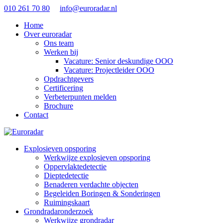
010 261 70 80
info@euroradar.nl
Home
Over euroradar
Ons team
Werken bij
Vacature: Senior deskundige OOO
Vacature: Projectleider OOO
Opdrachtgevers
Certificering
Verbeterpunten melden
Brochure
Contact
Explosieven opsporing
Werkwijze explosieven opsporing
Oppervlaktedetectie
Dieptedetectie
Benaderen verdachte objecten
Begeleiden Boringen & Sonderingen
Ruimingskaart
Grondradaronderzoek
Werkwijze grondradar