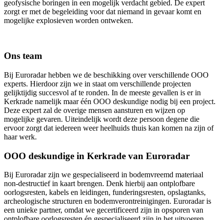
geofysische boringen in een mogelijk verdacht gebied. De expert
zorgt er met de begeleiding voor dat niemand in gevaar komt en
mogelijke explosieven worden ontweken.
Ons team
Bij Euroradar hebben we de beschikking over verschillende OOO
experts. Hierdoor zijn we in staat om verschillende projecten
gelijktijdig succesvol af te ronden. In de meeste gevallen is er in
Kerkrade namelijk maar één OOO deskundige nodig bij een project.
Deze expert zal de overige mensen aansturen en wijzen op
mogelijke gevaren. Uiteindelijk wordt deze persoon degene die
ervoor zorgt dat iedereen weer heelhuids thuis kan komen na zijn of
haar werk.
OOO deskundige in Kerkrade van Euroradar
Bij Euroradar zijn we gespecialiseerd in bodemvreemd materiaal
non-destructief in kaart brengen. Denk hierbij aan ontplofbare
oorlogsresten, kabels en leidingen, funderingsresten, opslagtanks,
archeologische structuren en bodemverontreinigingen. Euroradar is
een unieke partner, omdat we gecertificeerd zijn in opsporen van
ontplofbare oorlogsresten én gespecialiseerd zijn in het uitvoeren