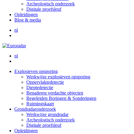
Archeologisch onderzoek
Digitale proefsleuf
Opleidingen
Blog & media
nl
nl
Explosieven opsporing
Werkwijze explosieven opsporing
Oppervlaktedetectie
Dieptedetectie
Benaderen verdachte objecten
Begeleiden Boringen & Sonderingen
Ruimingskaart
Grondradaronderzoek
Werkwijze grondradar
Archeologisch onderzoek
Digitale proefsleuf
Opleidingen