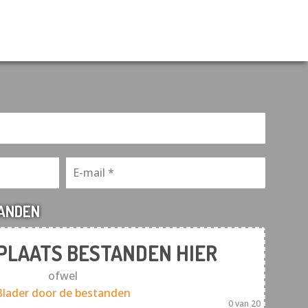
TANDEN
 PLAATS BESTANDEN HIER
ofwel
Blader door de bestanden
0
van 20