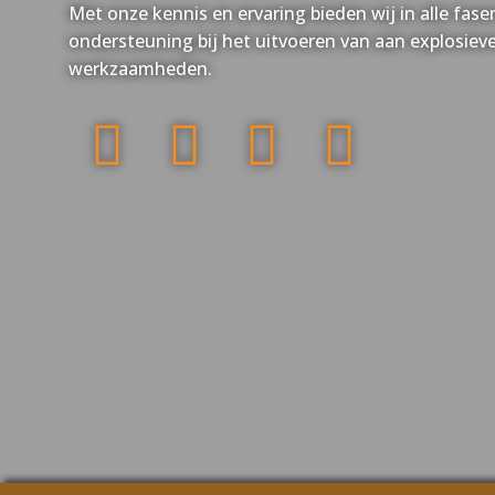
Met onze kennis en ervaring bieden wij in alle fa
ondersteuning bij het uitvoeren van aan explosiev
werkzaamheden.