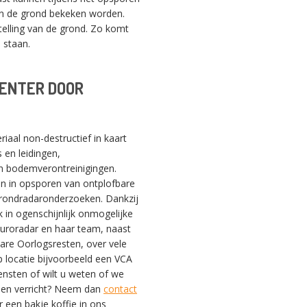
an de grond bekeken worden.
telling van de grond. Zo komt
 staan.
VENTER DOOR
SWITCH THE LANGUAGE
iaal non-destructief in kaart
 en leidingen,
Nederlands
English
Français
en bodemverontreinigingen.
ijn in opsporen van ontplofbare
 grondradaronderzoeken. Dankzij
 in ogenschijnlijk onmogelijke
 Euroradar en haar team, naast
bare Oorlogsresten, over vele
 locatie bijvoorbeeld een VCA
ensten of wilt u weten of we
nen verricht? Neem dan
contact
 een bakje koffie in ons