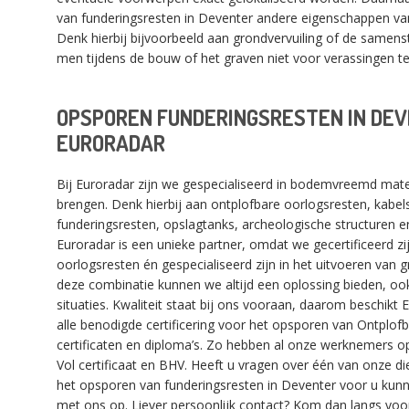
van funderingsresten in Deventer andere eigenschappen v
Denk hierbij bijvoorbeeld aan grondvervuiling of de samens
men tijdens de bouw of het graven niet voor verassingen te
OPSPOREN FUNDERINGSRESTEN IN DE
EURORADAR
Bij Euroradar zijn we gespecialiseerd in bodemvreemd mater
brengen. Denk hierbij aan ontplofbare oorlogsresten, kabels
funderingsresten, opslagtanks, archeologische structuren 
Euroradar is een unieke partner, omdat we gecertificeerd z
oorlogsresten én gespecialiseerd zijn in het uitvoeren van
deze combinatie kunnen we altijd een oplossing bieden, ook
situaties. Kwaliteit staat bij ons vooraan, daarom beschikt
alle benodigde certificering voor het opsporen van Ontplof
certificaten en diploma’s. Zo hebben al onze werknemers op
Vol certificaat en BHV. Heeft u vragen over één van onze di
het opsporen van funderingsresten in Deventer voor u kun
met ons op. Liever persoonlijk contact? Kom dan langs voor