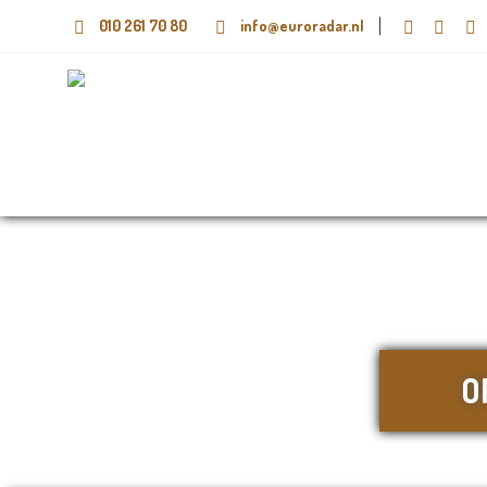
010 261 70 80
info@euroradar.nl
O