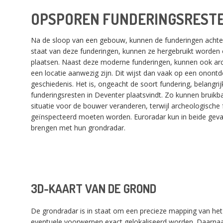
OPSPOREN FUNDERINGSREST
Na de sloop van een gebouw, kunnen de funderingen achterb
staat van deze funderingen, kunnen ze hergebruikt worde
plaatsen. Naast deze moderne funderingen, kunnen ook ar
een locatie aanwezig zijn. Dit wijst dan vaak op een onontd
geschiedenis. Het is, ongeacht de soort fundering, belangri
funderingsresten in Deventer plaatsvindt. Zo kunnen bruikba
situatie voor de bouwer veranderen, terwijl archeologische
geïnspecteerd moeten worden. Euroradar kun in beide geval
brengen met hun grondradar.
3D-KAART VAN DE GROND
De grondradar is in staat om een precieze mapping van he
eventuele voorwerpen exact gelokaliseerd worden. Daarnaa