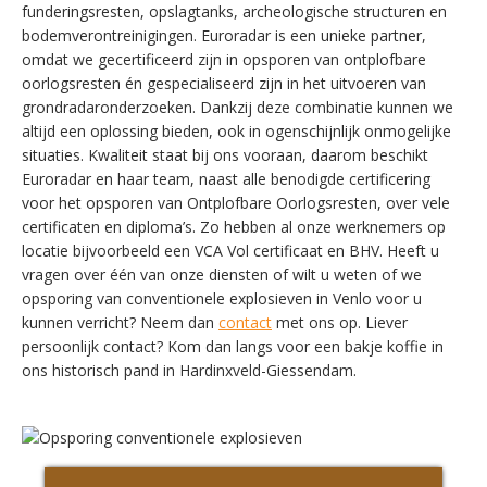
funderingsresten, opslagtanks, archeologische structuren en
bodemverontreinigingen. Euroradar is een unieke partner,
omdat we gecertificeerd zijn in opsporen van ontplofbare
oorlogsresten én gespecialiseerd zijn in het uitvoeren van
grondradaronderzoeken. Dankzij deze combinatie kunnen we
altijd een oplossing bieden, ook in ogenschijnlijk onmogelijke
situaties. Kwaliteit staat bij ons vooraan, daarom beschikt
SWITCH THE LANGUAGE
Euroradar en haar team, naast alle benodigde certificering
voor het opsporen van Ontplofbare Oorlogsresten, over vele
certificaten en diploma’s. Zo hebben al onze werknemers op
locatie bijvoorbeeld een VCA Vol certificaat en BHV. Heeft u
Nederlands
English
vragen over één van onze diensten of wilt u weten of we
opsporing van conventionele explosieven in Venlo voor u
kunnen verricht? Neem dan
contact
met ons op. Liever
Français
Deutsch
persoonlijk contact? Kom dan langs voor een bakje koffie in
ons historisch pand in Hardinxveld-Giessendam.