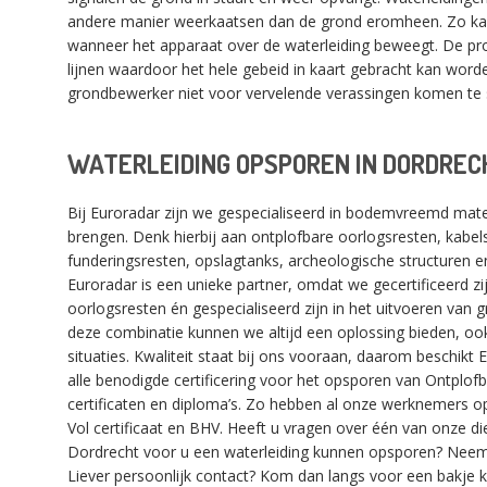
andere manier weerkaatsen dan de grond eromheen. Zo ka
wanneer het apparaat over de waterleiding beweegt. De pr
lijnen waardoor het hele gebeid in kaart gebracht kan worde
grondbewerker niet voor vervelende verassingen komen te 
WATERLEIDING OPSPOREN IN DORDREC
Bij Euroradar zijn we gespecialiseerd in bodemvreemd mater
brengen. Denk hierbij aan ontplofbare oorlogsresten, kabels
funderingsresten, opslagtanks, archeologische structuren 
Euroradar is een unieke partner, omdat we gecertificeerd z
oorlogsresten én gespecialiseerd zijn in het uitvoeren van
deze combinatie kunnen we altijd een oplossing bieden, ook
situaties. Kwaliteit staat bij ons vooraan, daarom beschikt
alle benodigde certificering voor het opsporen van Ontplof
certificaten en diploma’s. Zo hebben al onze werknemers op
Vol certificaat en BHV. Heeft u vragen over één van onze di
Dordrecht voor u een waterleiding kunnen opsporen? Nee
Liever persoonlijk contact? Kom dan langs voor een bakje ko