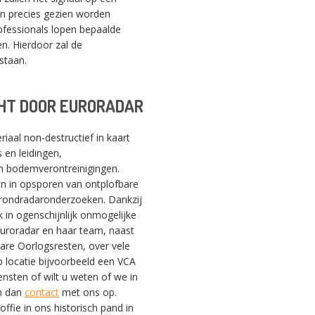
n precies gezien worden
ofessionals lopen bepaalde
n. Hierdoor zal de
staan.
HT DOOR EURORADAR
SWITCH THE LANGUAGE
iaal non-destructief in kaart
 en leidingen,
Nederlands
English
Français
en bodemverontreinigingen.
ijn in opsporen van ontplofbare
 grondradaronderzoeken. Dankzij
 in ogenschijnlijk onmogelijke
 Euroradar en haar team, naast
bare Oorlogsresten, over vele
 locatie bijvoorbeeld een VCA
ensten of wilt u weten of we in
m dan
contact
met ons op.
ffie in ons historisch pand in