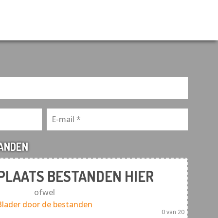
TANDEN
 PLAATS BESTANDEN HIER
ofwel
Blader door de bestanden
0
van 20