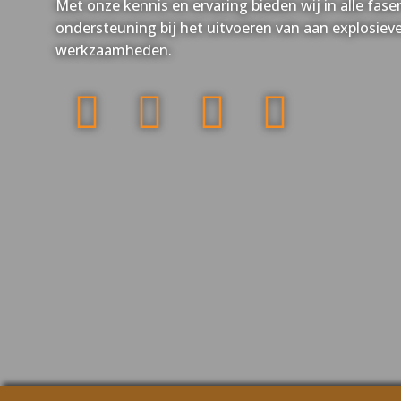
Met onze kennis en ervaring bieden wij in alle fa
ondersteuning bij het uitvoeren van aan explosiev
werkzaamheden.