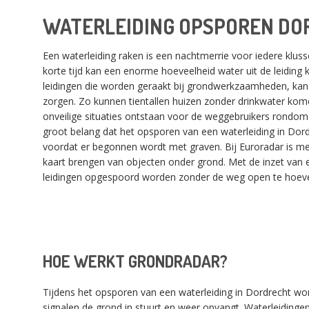
WATERLEIDING OPSPOREN DO
Een waterleiding raken is een nachtmerrie voor iedere klus
korte tijd kan een enorme hoeveelheid water uit de leiding 
leidingen die worden geraakt bij grondwerkzaamheden, kan 
zorgen. Zo kunnen tientallen huizen zonder drinkwater kome
onveilige situaties ontstaan voor de weggebruikers rondom
groot belang dat het opsporen van een waterleiding in Dord
voordat er begonnen wordt met graven. Bij Euroradar is men
kaart brengen van objecten onder grond. Met de inzet van
leidingen opgespoord worden zonder de weg open te hoev
HOE WERKT GRONDRADAR?
Tijdens het opsporen van een waterleiding in Dordrecht wo
signalen de grond in stuurt en weer opvangt. Waterleidingen