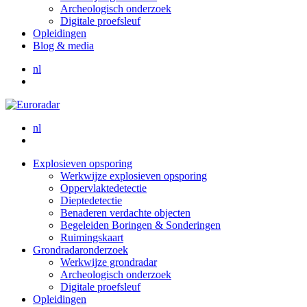
Archeologisch onderzoek
Digitale proefsleuf
Opleidingen
Blog & media
nl
nl
Explosieven opsporing
Werkwijze explosieven opsporing
Oppervlaktedetectie
Dieptedetectie
Benaderen verdachte objecten
Begeleiden Boringen & Sonderingen
Ruimingskaart
Grondradaronderzoek
Werkwijze grondradar
Archeologisch onderzoek
Digitale proefsleuf
Opleidingen