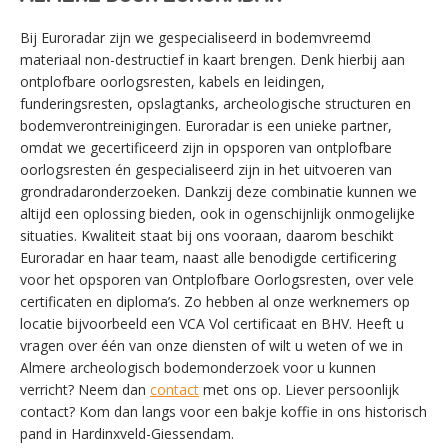
Bij Euroradar zijn we gespecialiseerd in bodemvreemd
materiaal non-destructief in kaart brengen. Denk hierbij aan
ontplofbare oorlogsresten, kabels en leidingen,
funderingsresten, opslagtanks, archeologische structuren en
bodemverontreinigingen. Euroradar is een unieke partner,
omdat we gecertificeerd zijn in opsporen van ontplofbare
oorlogsresten én gespecialiseerd zijn in het uitvoeren van
grondradaronderzoeken. Dankzij deze combinatie kunnen we
altijd een oplossing bieden, ook in ogenschijnlijk onmogelijke
situaties. Kwaliteit staat bij ons vooraan, daarom beschikt
Euroradar en haar team, naast alle benodigde certificering
voor het opsporen van Ontplofbare Oorlogsresten, over vele
certificaten en diploma’s. Zo hebben al onze werknemers op
locatie bijvoorbeeld een VCA Vol certificaat en BHV. Heeft u
vragen over één van onze diensten of wilt u weten of we in
Almere archeologisch bodemonderzoek voor u kunnen
verricht? Neem dan
contact
met ons op. Liever persoonlijk
contact? Kom dan langs voor een bakje koffie in ons historisch
SWITCH THE LANGUAGE
pand in Hardinxveld-Giessendam.