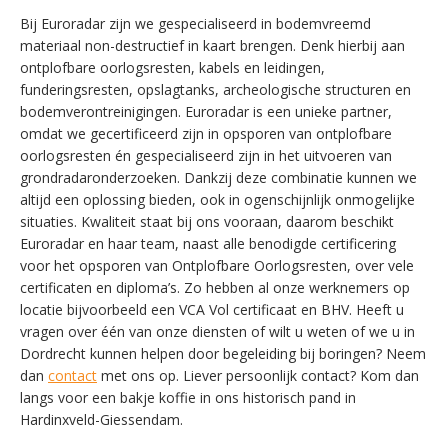
Bij Euroradar zijn we gespecialiseerd in bodemvreemd
materiaal non-destructief in kaart brengen. Denk hierbij aan
ontplofbare oorlogsresten, kabels en leidingen,
funderingsresten, opslagtanks, archeologische structuren en
bodemverontreinigingen. Euroradar is een unieke partner,
omdat we gecertificeerd zijn in opsporen van ontplofbare
oorlogsresten én gespecialiseerd zijn in het uitvoeren van
grondradaronderzoeken. Dankzij deze combinatie kunnen we
altijd een oplossing bieden, ook in ogenschijnlijk onmogelijke
situaties. Kwaliteit staat bij ons vooraan, daarom beschikt
Euroradar en haar team, naast alle benodigde certificering
voor het opsporen van Ontplofbare Oorlogsresten, over vele
certificaten en diploma’s. Zo hebben al onze werknemers op
locatie bijvoorbeeld een VCA Vol certificaat en BHV. Heeft u
vragen over één van onze diensten of wilt u weten of we u in
Dordrecht kunnen helpen door begeleiding bij boringen? Neem
dan
contact
met ons op. Liever persoonlijk contact? Kom dan
langs voor een bakje koffie in ons historisch pand in
SWITCH THE LANGUAGE
Hardinxveld-Giessendam.