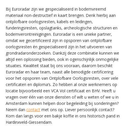
Bij Euroradar zijn we gespecialiseerd in bodemvreemd
materiaal non-destructief in kaart brengen. Denk hierbij aan
ontplofbare oorlogsresten, kabels en leidingen,
funderingsresten, opslagtanks, archeologische structuren en
bodemverontreinigingen. Euroradar is een unieke partner,
omdat we gecertificeerd zijn in opsporen van ontplofbare
oorlogsresten én gespecialiseerd zijn in het uitvoeren van
grondradaronderzoeken. Dankzij deze combinatie kunnen we
altijd een oplossing bieden, ook in ogenschijnlijk onmogelijke
situaties. Kwaliteit staat bij ons vooraan, daarom beschikt
Euroradar en haar team, naast alle benodigde certificering
voor het opsporen van Ontplofbare Oorlogsresten, over vele
certificaten en diploma’s. Zo hebben al onze werknemers op
locatie bijvoorbeeld een VCA Vol certificaat en BHV. Heeft u
vragen over één van onze diensten of wilt u weten of we u in
Amsterdam kunnen helpen door begeleiding bij sonderingen?
Neem dan
contact
met ons op. Liever persoonlijk contact?
Kom dan langs voor een bakje koffie in ons historisch pand in
SWITCH THE LANGUAGE
Hardinxveld-Giessendam.