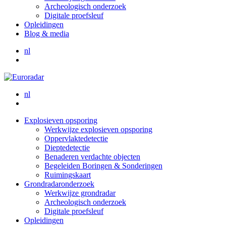
Archeologisch onderzoek
Digitale proefsleuf
Opleidingen
Blog & media
nl
nl
Explosieven opsporing
Werkwijze explosieven opsporing
Oppervlaktedetectie
Dieptedetectie
Benaderen verdachte objecten
Begeleiden Boringen & Sonderingen
Ruimingskaart
Grondradaronderzoek
Werkwijze grondradar
Archeologisch onderzoek
Digitale proefsleuf
Opleidingen