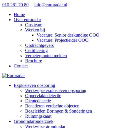
010 261 70 80
info@euroradar.nl
Home
Over euroradar
Ons team
Werken bij
Vacature: Senior deskundige OOO
Vacature: Projectleider OOO
Opdrachtgevers
Certificering
Verbeterpunten melden
Brochure
Contact
Explosieven opsporing
Werkwijze explosieven opsporing
Oppervlaktedetectie
Dieptedetectie
Benaderen verdachte objecten
Begeleiden Boringen & Sonderingen
Ruimingskaart
Grondradaronderzoek
Werkwijze grondradar