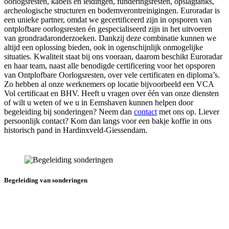
oorlogsresten, kabels en leidingen, funderingsresten, opslagtanks,
archeologische structuren en bodemverontreinigingen. Euroradar is
een unieke partner, omdat we gecertificeerd zijn in opsporen van
ontplofbare oorlogsresten én gespecialiseerd zijn in het uitvoeren
van grondradaronderzoeken. Dankzij deze combinatie kunnen we
altijd een oplossing bieden, ook in ogenschijnlijk onmogelijke
situaties. Kwaliteit staat bij ons vooraan, daarom beschikt Euroradar
en haar team, naast alle benodigde certificering voor het opsporen
van Ontplofbare Oorlogsresten, over vele certificaten en diploma’s.
Zo hebben al onze werknemers op locatie bijvoorbeeld een VCA
Vol certificaat en BHV. Heeft u vragen over één van onze diensten
of wilt u weten of we u in Eemshaven kunnen helpen door
begeleiding bij sonderingen? Neem dan
contact
met ons op. Liever
persoonlijk contact? Kom dan langs voor een bakje koffie in ons
historisch pand in Hardinxveld-Giessendam.
Begeleiding van sonderingen