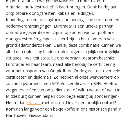
Bij Euroradar zijn we gespecialiseerd in bodemvreemd
materiaal non-destructief in kaart brengen. Denk hierbij aan
ontplofbare oorlogsresten, kabels en leidingen,
funderingsresten, opslagtanks, archeologische structuren en
bodemverontreinigingen. Euroradar is een unieke partner,
omdat we gecertificeerd zijn in opsporen van ontplofbare
oorlogsresten én gespecialiseerd zijn in het uitvoeren van
grondradaronderzoeken. Dankzij deze combinatie kunnen we
altijd een oplossing bieden, ook in ogenschijnlijk onmogelijke
situaties. Kwaliteit staat bij ons vooraan, daarom beschikt
Euroradar en haar team, naast alle benodigde certificering
voor het opsporen van Ontplofbare Oorlogsresten, over vele
certificaten en diploma’s. Zo hebben al onze werknemers op
locatie bijvoorbeeld een VCA Vol certificaat en BHV. Heeft u
vragen over één van onze diensten of wilt u weten of we u in
SWITCH THE LANGUAGE
Middelburg kunnen helpen door begeleiding bij sonderingen?
Neem dan
contact
met ons op. Liever persoonlijk contact?
Kom dan langs voor een bakje koffie in ons historisch pand in
Hardinxveld-Giessendam.
Nederlands
English