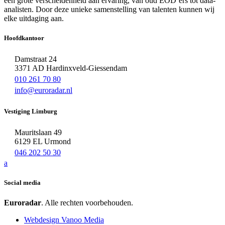
een grote verscheidenheid aan ervaring, van oud EOD’ers tot data-
analisten. Door deze unieke samenstelling van talenten kunnen wij
elke uitdaging aan.
Hoofdkantoor
Damstraat 24
3371 AD Hardinxveld-Giessendam
010 261 70 80
info@euroradar.nl
Vestiging Limburg
Mauritslaan 49
6129 EL Urmond
046 202 50 30
a
Social media
Euroradar
. Alle rechten voorbehouden.
Webdesign Vanoo Media