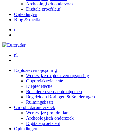
Archeologisch onderzoek
Digitale proefsleuf
Opleidingen
Blog & media
nl
nl
Explosieven opsporing
Werkwijze explosieven opsporing
Oppervlaktedetectie
Dieptedetectie
Benaderen verdachte objecten
Begeleiden Boringen & Sonderingen
Ruimingskaart
Grondradaronderzoek
Werkwijze grondradar
Archeologisch onderzoek
Digitale proefsleuf
Opleidingen