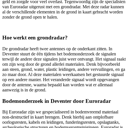
geld en zorgde voor veel overlast. Tegenwoordig zijn de specialisten
van Euroradar uitgerust met een grondradar. Met deze radar kunnen
al de verschillende elementen in de grond in kaart gebracht worden
zonder de grond open te halen.
Hoe werkt een grondradar?
De grondradar heeft twee antennes op de onderkant zitten. In
Deventer stuurt de één tijdens het bodemonderzoek de signalen
terwijl de andere deze signalen juist weer ontvangt. Het signaal raakt
om zijn weg door de grond allerlei materialen. Denk bijvoorbeeld
aan steen, grond, water, plastic leidingen, andere vervuilingen, en ga
zo maar door. Al deze materialen weerkaatsen het gestuurde signaal
op een andere manier. Het veranderde signaal wordt opgevangen
door de antenne, waarna bepaald kan worden wat er allemaal
aanwezig is in de grond.
Bodemonderzoek in Deventer door Euroradar
Bij Euroradar zijn we gespecialiseerd in bodemvreemd materiaal
non-destructief in kaart brengen. Denk hierbij aan ontplofbare
oorlogsresten, kabels en leidingen, funderingsresten, opslagtanks,
archeologische structuren en bodemverontreinigingen. Euroradar is