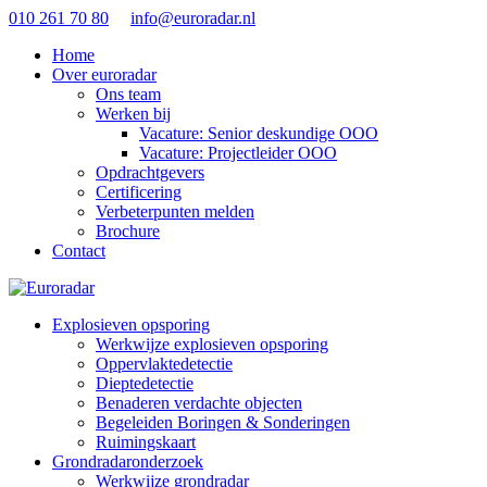
010 261 70 80
info@euroradar.nl
Home
Over euroradar
Ons team
Werken bij
Vacature: Senior deskundige OOO
Vacature: Projectleider OOO
Opdrachtgevers
Certificering
Verbeterpunten melden
Brochure
Contact
Explosieven opsporing
Werkwijze explosieven opsporing
Oppervlaktedetectie
Dieptedetectie
Benaderen verdachte objecten
Begeleiden Boringen & Sonderingen
Ruimingskaart
Grondradaronderzoek
Werkwijze grondradar