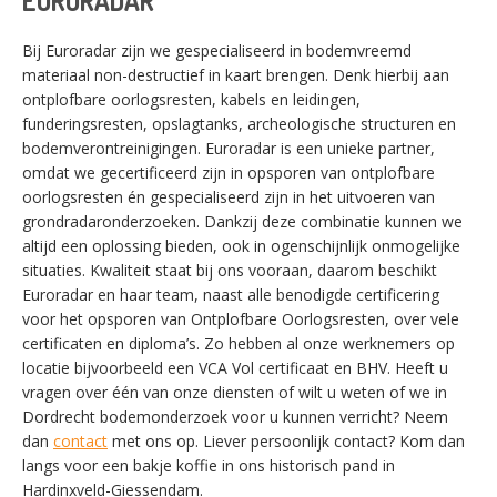
EURORADAR
Bij Euroradar zijn we gespecialiseerd in bodemvreemd
materiaal non-destructief in kaart brengen. Denk hierbij aan
ontplofbare oorlogsresten, kabels en leidingen,
funderingsresten, opslagtanks, archeologische structuren en
bodemverontreinigingen. Euroradar is een unieke partner,
omdat we gecertificeerd zijn in opsporen van ontplofbare
oorlogsresten én gespecialiseerd zijn in het uitvoeren van
grondradaronderzoeken. Dankzij deze combinatie kunnen we
altijd een oplossing bieden, ook in ogenschijnlijk onmogelijke
situaties. Kwaliteit staat bij ons vooraan, daarom beschikt
Euroradar en haar team, naast alle benodigde certificering
voor het opsporen van Ontplofbare Oorlogsresten, over vele
certificaten en diploma’s. Zo hebben al onze werknemers op
locatie bijvoorbeeld een VCA Vol certificaat en BHV. Heeft u
vragen over één van onze diensten of wilt u weten of we in
Dordrecht bodemonderzoek voor u kunnen verricht? Neem
dan
contact
met ons op. Liever persoonlijk contact? Kom dan
langs voor een bakje koffie in ons historisch pand in
SWITCH THE LANGUAGE
Hardinxveld-Giessendam.