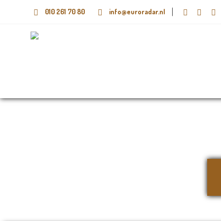
010 261 70 80
info@euroradar.nl