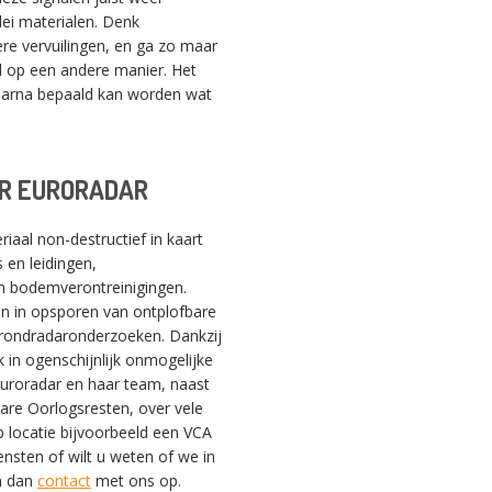
lei materialen. Denk
ere vervuilingen, en ga zo maar
l op een andere manier. Het
aarna bepaald kan worden wat
SWITCH THE LANGUAGE
R EURORADAR
iaal non-destructief in kaart
 en leidingen,
Nederlands
English
Français
en bodemverontreinigingen.
ijn in opsporen van ontplofbare
 grondradaronderzoeken. Dankzij
 in ogenschijnlijk onmogelijke
 Euroradar en haar team, naast
bare Oorlogsresten, over vele
 locatie bijvoorbeeld een VCA
ensten of wilt u weten of we in
m dan
contact
met ons op.