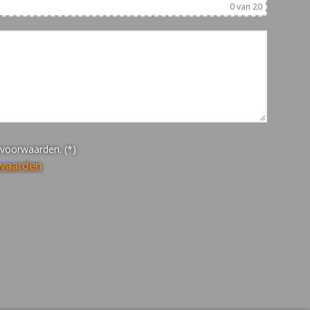
0
van 20
yvoorwaarden. (*)
rwaarden