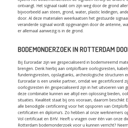
ontvangt. Het signaal raakt om zijn weg door de grond aller
bijvoorbeeld aan steen, grond, water, plastic leidingen, and
door. Al deze materialen weerkaatsen het gestuurde signaa
veranderde signaal wordt opgevangen door de antenne, w
er allemaal aanwezig is in de grond.
BODEMONDERZOEK IN ROTTERDAM DOO
Bij Euroradar zijn we gespecialiseerd in bodemvreemd mater
brengen. Denk hierbij aan ontplofbare oorlogsresten, kabels
funderingsresten, opslagtanks, archeologische structuren 
Euroradar is een unieke partner, omdat we gecertificeerd z
oorlogsresten én gespecialiseerd zijn in het uitvoeren van
deze combinatie kunnen we altijd een oplossing bieden, ook
situaties. Kwaliteit staat bij ons vooraan, daarom beschikt
alle benodigde certificering voor het opsporen van Ontplof
certificaten en diploma’s. Zo hebben al onze werknemers op
Vol certificaat en BHV. Heeft u vragen over één van onze di
Rotterdam bodemonderzoek voor u kunnen verricht? Nee