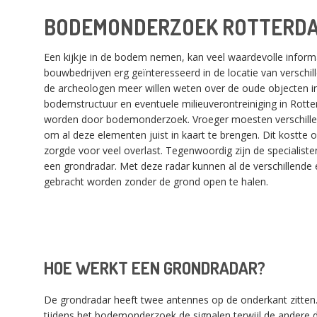
BODEMONDERZOEK ROTTERD
Een kijkje in de bodem nemen, kan veel waardevolle informa
bouwbedrijven erg geïnteresseerd in de locatie van verschill
de archeologen meer willen weten over de oude objecten i
bodemstructuur en eventuele milieuverontreiniging in Rott
worden door bodemonderzoek. Vroeger moesten verschille
om al deze elementen juist in kaart te brengen. Dit kostte o
zorgde voor veel overlast. Tegenwoordig zijn de specialist
een grondradar. Met deze radar kunnen al de verschillende 
gebracht worden zonder de grond open te halen.
HOE WERKT EEN GRONDRADAR?
De grondradar heeft twee antennes op de onderkant zitten.
tijdens het bodemonderzoek de signalen terwijl de andere d