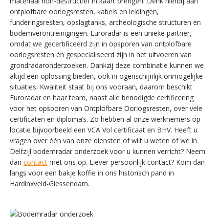
materiaal non-destructief in kaart brengen. Denk hierbij aan
ontplofbare oorlogsresten, kabels en leidingen,
funderingsresten, opslagtanks, archeologische structuren en
bodemverontreinigingen. Euroradar is een unieke partner,
omdat we gecertificeerd zijn in opsporen van ontplofbare
oorlogsresten én gespecialiseerd zijn in het uitvoeren van
grondradaronderzoeken. Dankzij deze combinatie kunnen we
altijd een oplossing bieden, ook in ogenschijnlijk onmogelijke
situaties. Kwaliteit staat bij ons vooraan, daarom beschikt
Euroradar en haar team, naast alle benodigde certificering
voor het opsporen van Ontplofbare Oorlogsresten, over vele
certificaten en diploma’s. Zo hebben al onze werknemers op
locatie bijvoorbeeld een VCA Vol certificaat en BHV. Heeft u
vragen over één van onze diensten of wilt u weten of we in
Delfzijl bodemradar onderzoek voor u kunnen verricht? Neem
dan
contact
met ons op. Liever persoonlijk contact? Kom dan
langs voor een bakje koffie in ons historisch pand in
Hardinxveld-Giessendam.
SWITCH THE LANGUAGE