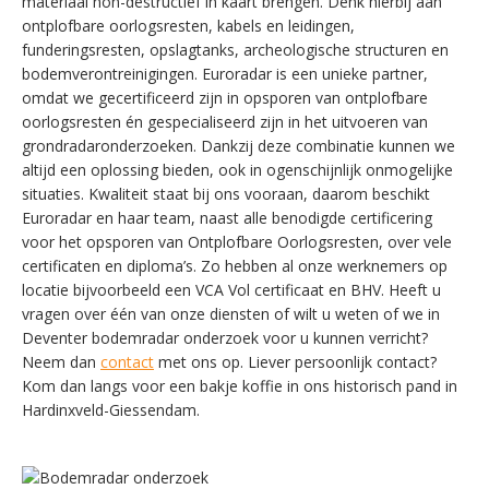
materiaal non-destructief in kaart brengen. Denk hierbij aan
ontplofbare oorlogsresten, kabels en leidingen,
funderingsresten, opslagtanks, archeologische structuren en
bodemverontreinigingen. Euroradar is een unieke partner,
omdat we gecertificeerd zijn in opsporen van ontplofbare
oorlogsresten én gespecialiseerd zijn in het uitvoeren van
grondradaronderzoeken. Dankzij deze combinatie kunnen we
altijd een oplossing bieden, ook in ogenschijnlijk onmogelijke
situaties. Kwaliteit staat bij ons vooraan, daarom beschikt
Euroradar en haar team, naast alle benodigde certificering
voor het opsporen van Ontplofbare Oorlogsresten, over vele
certificaten en diploma’s. Zo hebben al onze werknemers op
locatie bijvoorbeeld een VCA Vol certificaat en BHV. Heeft u
vragen over één van onze diensten of wilt u weten of we in
Deventer bodemradar onderzoek voor u kunnen verricht?
Neem dan
contact
met ons op. Liever persoonlijk contact?
Kom dan langs voor een bakje koffie in ons historisch pand in
Hardinxveld-Giessendam.
SWITCH THE LANGUAGE