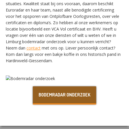
situaties. Kwaliteit staat bij ons vooraan, daarom beschikt
Euroradar en haar team, naast alle benodigde certificering
voor het opsporen van Ontplofbare Oorlogsresten, over vele
certificaten en diploma’s. Zo hebben al onze werknemers op
SWITCH THE LANGUAGE
locatie bijvoorbeeld een VCA Vol certificaat en BHV. Heeft u
vragen over één van onze diensten of wilt u weten of we in
Limburg bodemradar onderzoek voor u kunnen verricht?
Neem dan
contact
met ons op. Liever persoonlijk contact?
Nederlands
English
Kom dan langs voor een bakje koffie in ons historisch pand in
Hardinxveld-Giessendam.
Français
Deutsch
BODEMRADAR ONDERZOEK