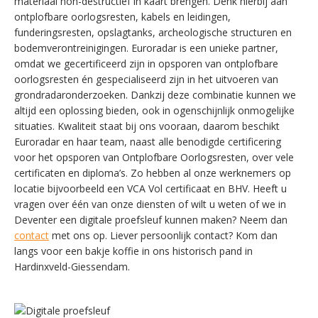
materiaal non-destructief in kaart brengen. Denk hierbij aan
ontplofbare oorlogsresten, kabels en leidingen,
funderingsresten, opslagtanks, archeologische structuren en
bodemverontreinigingen. Euroradar is een unieke partner,
omdat we gecertificeerd zijn in opsporen van ontplofbare
oorlogsresten én gespecialiseerd zijn in het uitvoeren van
grondradaronderzoeken. Dankzij deze combinatie kunnen we
altijd een oplossing bieden, ook in ogenschijnlijk onmogelijke
situaties. Kwaliteit staat bij ons vooraan, daarom beschikt
Euroradar en haar team, naast alle benodigde certificering
voor het opsporen van Ontplofbare Oorlogsresten, over vele
certificaten en diploma’s. Zo hebben al onze werknemers op
locatie bijvoorbeeld een VCA Vol certificaat en BHV. Heeft u
vragen over één van onze diensten of wilt u weten of we in
Deventer een digitale proefsleuf kunnen maken? Neem dan
contact
met ons op. Liever persoonlijk contact? Kom dan
langs voor een bakje koffie in ons historisch pand in
Hardinxveld-Giessendam.
SWITCH THE LANGUAGE