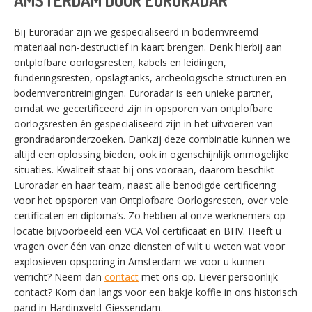
AMSTERDAM DOOR EURORADAR
Bij Euroradar zijn we gespecialiseerd in bodemvreemd
materiaal non-destructief in kaart brengen. Denk hierbij aan
ontplofbare oorlogsresten, kabels en leidingen,
funderingsresten, opslagtanks, archeologische structuren en
bodemverontreinigingen. Euroradar is een unieke partner,
omdat we gecertificeerd zijn in opsporen van ontplofbare
oorlogsresten én gespecialiseerd zijn in het uitvoeren van
grondradaronderzoeken. Dankzij deze combinatie kunnen we
altijd een oplossing bieden, ook in ogenschijnlijk onmogelijke
situaties. Kwaliteit staat bij ons vooraan, daarom beschikt
Euroradar en haar team, naast alle benodigde certificering
voor het opsporen van Ontplofbare Oorlogsresten, over vele
certificaten en diploma’s. Zo hebben al onze werknemers op
locatie bijvoorbeeld een VCA Vol certificaat en BHV. Heeft u
vragen over één van onze diensten of wilt u weten wat voor
explosieven opsporing in Amsterdam we voor u kunnen
verricht? Neem dan
contact
met ons op. Liever persoonlijk
contact? Kom dan langs voor een bakje koffie in ons historisch
SWITCH THE LANGUAGE
pand in Hardinxveld-Giessendam.