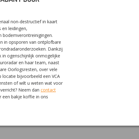
iaal non-destructief in kaart
 en leidingen,
en bodemverontreinigingen.
ijn in opsporen van ontplofbare
 grondradaronderzoeken. Dankzij
 in ogenschijnlijk onmogelijke
 Euroradar en haar team, naast
bare Oorlogsresten, over vele
 locatie bijvoorbeeld een VCA
ensten of wilt u weten wat voor
 verricht? Neem dan
contact
 een bakje koffie in ons