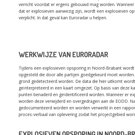
verricht voordat er ergens gebouwd mag worden. Wanneer bl
dat er explosieven aanwezig zijn, wordt een explosieven o
verplicht. In dat geval kan Euroradar u helpen.
WERKWIJZE VAN EURORADAR
Tijdens een explosieven opsporing in Noord-Brabant wordt 
opgesteld die door alle partijen goedgekeurd moet worden. 
grond gedetecteerd worden. De data die hier uitkomt wordt
geïnterpreteerd in een kaart omgezet. Op basis van deze k
punten benaderd en geïdentificeerd worden. Wanneer er ex
worden deze verwijderd en overgedragen aan de EODD. Nad
gedocumenteerd worden en worden verwerkt in een rapportag
proces-verbaal van oplevering zodat het projectgebied word
EXPLOSIEVEN OPSPORING IN NOORD-B