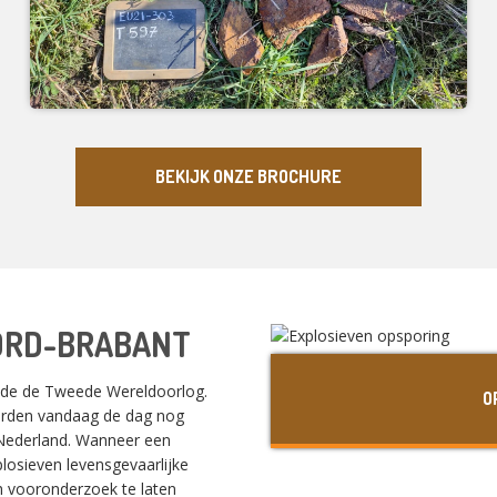
BEKIJK ONZE BROCHURE
ORD-BRABANT
nde de Tweede Wereldoorlog.
O
worden vandaag de dag nog
 Nederland. Wanneer een
osieven levensgevaarlijke
ch vooronderzoek te laten