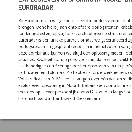
EURORADAR
Bij Euroradar zijn we gespecialiseerd in bodemvreemd mater
brengen. Denk hierbij aan ontplofbare oorlogsresten, kabels
funderingsresten, opslagtanks, archeologische structuren 
Euroradar is een unieke partner, omdat we gecertificeerd z
oorlogsresten én gespecialiseerd zijn in het uitvoeren van
deze combinatie kunnen we altijd een oplossing bieden, ook
situaties. Kwaliteit staat bij ons vooraan, daarom beschikt
alle benodigde certificering voor het opsporen van Ontplof
certificaten en diploma’s. Zo hebben al onze werknemers op
Vol certificaat en BHV. Heeft u vragen over één van onze di
explosieven opsporing in Noord-Brabant we voor u kunnen
met ons op. Liever persoonlijk contact? Kom dan langs voor
historisch pand in Hardinxveld-Giessendam.