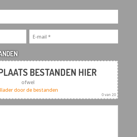
TANDEN
 PLAATS BESTANDEN HIER
ofwel
Blader door de bestanden
0
van 20