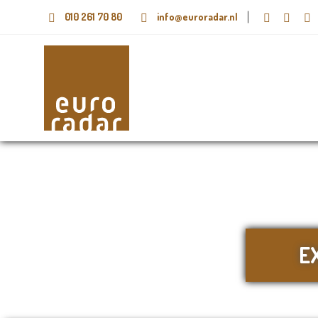
010 261 70 80
info@euroradar.nl
E