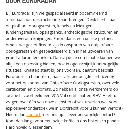
DOOR EURORADAR
Bij Euroradar zijn we gespecialiseerd in bodemvreemd
materiaal non-destructief in kaart brengen. Denk hierbij aan
ontplofbare oorlogsresten, kabels en leidingen,
funderingsresten, opslagtanks, archeologische structuren en
bodemverontreinigingen. Euroradar is een unieke partner,
omdat we gecertificeerd zijn in opsporen van ontplofbare
oorlogsresten én gespecialiseerd zijn in het uitvoeren van
grondradaronderzoeken. Dankzij deze combinatie kunnen we
altijd een oplossing bieden, ook in ogenschijnlijk onmogelijke
situaties. Kwaliteit staat bij ons vooraan, daarom beschikt
Euroradar en haar team, naast alle benodigde certificering
voor het opsporen van Ontplofbare Oorlogsresten, over vele
certificaten en diploma’s. Zo hebben al onze werknemers op
locatie bijvoorbeeld een VCA Vol certificaat en BHV. Heeft u
vragen over één van onze diensten of wilt u weten wat voor
explosievenonderzoek we in Dordrecht voor u kunnen verricht?
Neem dan
contact
met ons op. Liever persoonlijk contact?
Kom dan langs voor een bakje koffie in ons historisch pand in
SWITCH THE LANGUAGE
Hardinxveld-Giessendam.