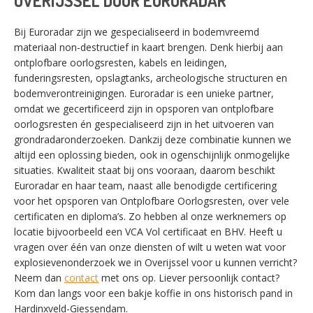
OVERIJSSEL DOOR EURORADAR
Bij Euroradar zijn we gespecialiseerd in bodemvreemd
materiaal non-destructief in kaart brengen. Denk hierbij aan
ontplofbare oorlogsresten, kabels en leidingen,
funderingsresten, opslagtanks, archeologische structuren en
bodemverontreinigingen. Euroradar is een unieke partner,
omdat we gecertificeerd zijn in opsporen van ontplofbare
oorlogsresten én gespecialiseerd zijn in het uitvoeren van
grondradaronderzoeken. Dankzij deze combinatie kunnen we
altijd een oplossing bieden, ook in ogenschijnlijk onmogelijke
situaties. Kwaliteit staat bij ons vooraan, daarom beschikt
Euroradar en haar team, naast alle benodigde certificering
voor het opsporen van Ontplofbare Oorlogsresten, over vele
certificaten en diploma’s. Zo hebben al onze werknemers op
locatie bijvoorbeeld een VCA Vol certificaat en BHV. Heeft u
vragen over één van onze diensten of wilt u weten wat voor
explosievenonderzoek we in Overijssel voor u kunnen verricht?
Neem dan
contact
met ons op. Liever persoonlijk contact?
Kom dan langs voor een bakje koffie in ons historisch pand in
SWITCH THE LANGUAGE
Hardinxveld-Giessendam.