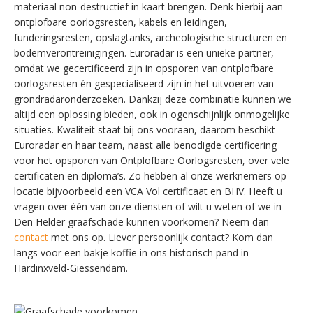
materiaal non-destructief in kaart brengen. Denk hierbij aan
ontplofbare oorlogsresten, kabels en leidingen,
funderingsresten, opslagtanks, archeologische structuren en
bodemverontreinigingen. Euroradar is een unieke partner,
omdat we gecertificeerd zijn in opsporen van ontplofbare
oorlogsresten én gespecialiseerd zijn in het uitvoeren van
grondradaronderzoeken. Dankzij deze combinatie kunnen we
altijd een oplossing bieden, ook in ogenschijnlijk onmogelijke
situaties. Kwaliteit staat bij ons vooraan, daarom beschikt
Euroradar en haar team, naast alle benodigde certificering
voor het opsporen van Ontplofbare Oorlogsresten, over vele
certificaten en diploma’s. Zo hebben al onze werknemers op
locatie bijvoorbeeld een VCA Vol certificaat en BHV. Heeft u
vragen over één van onze diensten of wilt u weten of we in
Den Helder graafschade kunnen voorkomen? Neem dan
contact
met ons op. Liever persoonlijk contact? Kom dan
langs voor een bakje koffie in ons historisch pand in
Hardinxveld-Giessendam.
SWITCH THE LANGUAGE