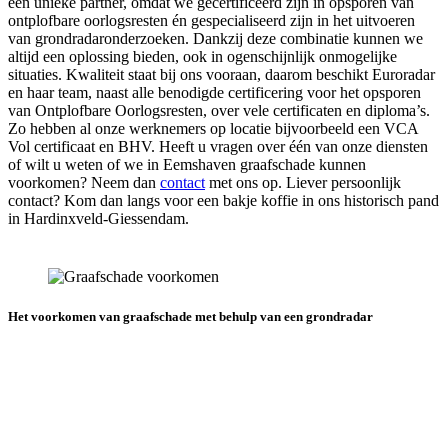
een unieke partner, omdat we gecertificeerd zijn in opsporen van
ontplofbare oorlogsresten én gespecialiseerd zijn in het uitvoeren
van grondradaronderzoeken. Dankzij deze combinatie kunnen we
altijd een oplossing bieden, ook in ogenschijnlijk onmogelijke
situaties. Kwaliteit staat bij ons vooraan, daarom beschikt Euroradar
en haar team, naast alle benodigde certificering voor het opsporen
van Ontplofbare Oorlogsresten, over vele certificaten en diploma’s.
Zo hebben al onze werknemers op locatie bijvoorbeeld een VCA
Vol certificaat en BHV. Heeft u vragen over één van onze diensten
of wilt u weten of we in Eemshaven graafschade kunnen
voorkomen? Neem dan
contact
met ons op. Liever persoonlijk
contact? Kom dan langs voor een bakje koffie in ons historisch pand
in Hardinxveld-Giessendam.
Het voorkomen van graafschade met behulp van een grondradar