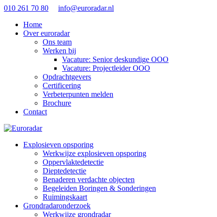
010 261 70 80
info@euroradar.nl
Home
Over euroradar
Ons team
Werken bij
Vacature: Senior deskundige OOO
Vacature: Projectleider OOO
Opdrachtgevers
Certificering
Verbeterpunten melden
Brochure
Contact
Explosieven opsporing
Werkwijze explosieven opsporing
Oppervlaktedetectie
Dieptedetectie
Benaderen verdachte objecten
Begeleiden Boringen & Sonderingen
Ruimingskaart
Grondradaronderzoek
Werkwijze grondradar