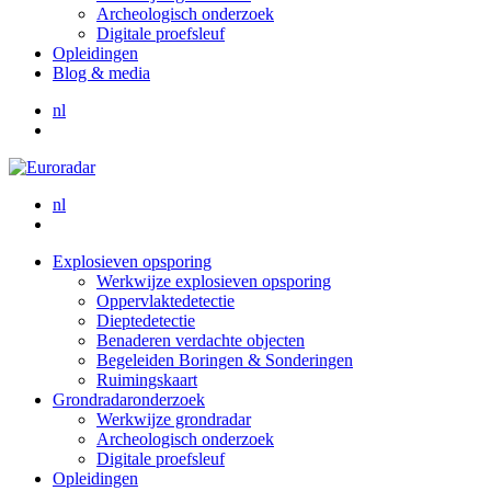
Archeologisch onderzoek
Digitale proefsleuf
Opleidingen
Blog & media
nl
nl
Explosieven opsporing
Werkwijze explosieven opsporing
Oppervlaktedetectie
Dieptedetectie
Benaderen verdachte objecten
Begeleiden Boringen & Sonderingen
Ruimingskaart
Grondradaronderzoek
Werkwijze grondradar
Archeologisch onderzoek
Digitale proefsleuf
Opleidingen