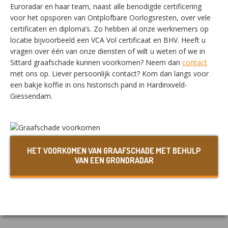
Euroradar en haar team, naast alle benodigde certificering
voor het opsporen van Ontplofbare Oorlogsresten, over vele
certificaten en diploma’s. Zo hebben al onze werknemers op
SWITCH THE LANGUAGE
locatie bijvoorbeeld een VCA Vol certificaat en BHV. Heeft u
vragen over één van onze diensten of wilt u weten of we in
Sittard graafschade kunnen voorkomen? Neem dan
contact
met ons op. Liever persoonlijk contact? Kom dan langs voor
Nederlands
English
een bakje koffie in ons historisch pand in Hardinxveld-
Giessendam.
Français
Deutsch
HET VOORKOMEN VAN GRAAFSCHADE MET BEHULP
VAN EEN GRONDRADAR