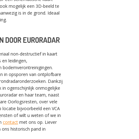
 ook mogelijk een 3D-beeld te
anwezig is in de grond. Ideaal
ing.
N DOOR EURORADAR
SWITCH THE LANGUAGE
iaal non-destructief in kaart
 en leidingen,
en bodemverontreinigingen.
Nederlands
English
Français
ijn in opsporen van ontplofbare
 grondradaronderzoeken. Dankzij
 in ogenschijnlijk onmogelijke
 Euroradar en haar team, naast
bare Oorlogsresten, over vele
 locatie bijvoorbeeld een VCA
ensten of wilt u weten of we in
an
contact
met ons op. Liever
 ons historisch pand in