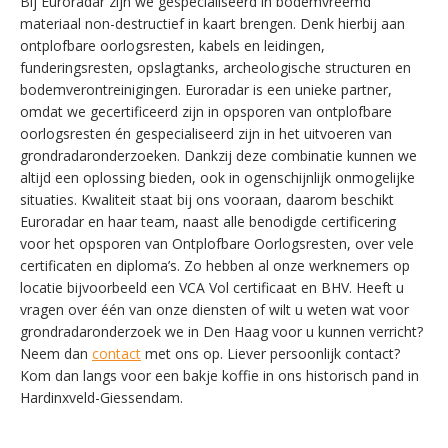
Bij Euroradar zijn we gespecialiseerd in bodemvreemd
materiaal non-destructief in kaart brengen. Denk hierbij aan
ontplofbare oorlogsresten, kabels en leidingen,
funderingsresten, opslagtanks, archeologische structuren en
bodemverontreinigingen. Euroradar is een unieke partner,
omdat we gecertificeerd zijn in opsporen van ontplofbare
oorlogsresten én gespecialiseerd zijn in het uitvoeren van
grondradaronderzoeken. Dankzij deze combinatie kunnen we
altijd een oplossing bieden, ook in ogenschijnlijk onmogelijke
situaties. Kwaliteit staat bij ons vooraan, daarom beschikt
Euroradar en haar team, naast alle benodigde certificering
voor het opsporen van Ontplofbare Oorlogsresten, over vele
certificaten en diploma’s. Zo hebben al onze werknemers op
locatie bijvoorbeeld een VCA Vol certificaat en BHV. Heeft u
vragen over één van onze diensten of wilt u weten wat voor
grondradaronderzoek we in Den Haag voor u kunnen verricht?
Neem dan
contact
met ons op. Liever persoonlijk contact?
Kom dan langs voor een bakje koffie in ons historisch pand in
Hardinxveld-Giessendam.
SWITCH THE LANGUAGE