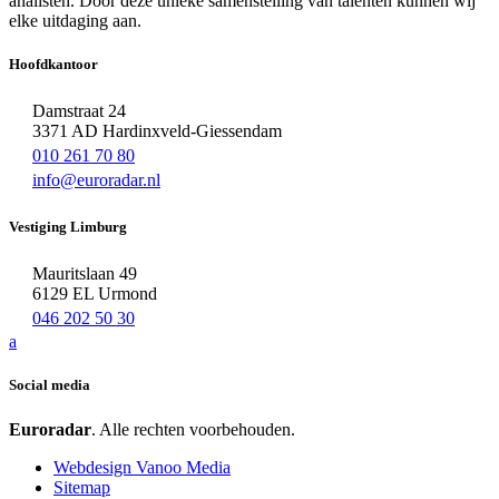
analisten. Door deze unieke samenstelling van talenten kunnen wij
elke uitdaging aan.
Hoofdkantoor
Damstraat 24
3371 AD Hardinxveld-Giessendam
010 261 70 80
info@euroradar.nl
Vestiging Limburg
Mauritslaan 49
6129 EL Urmond
046 202 50 30
a
Social media
Euroradar
. Alle rechten voorbehouden.
Webdesign Vanoo Media
Sitemap