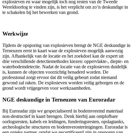
explosieven en waar mogelijk toch nog resten van de Tweede
Wereldoorlog te vinden zijn, is het verplicht om zo’n deskundige in
te schakelen bij het bewerken van grond.
Werkwijze
Tijdens de opsporing van explosieven brengt de NGE deskundige in
Terneuzen eerst in kaart waar de explosieven mogelijk aanwezig
zijn. Afhankelijk van de locatie en het zoekdoel kan de expert uit
drie verschillende detectiemethodes kiezen: oppervlakte-, diepte- en
waterbodemdetectie. Nadat de locatie van de explosieven duidelijk
is, kunnen de objecten voorzichtig benaderd worden. De
professional zorgt ervoor dat dit veilig gebeurt zodat niemand
gewond zal raken. De explosieven worden veilig geborgen en de
grond wordt vrijgegeven voor werkzaamheden.
NGE deskundige in Terneuzen van Euroradar
Bij Euroradar zijn we gespecialiseerd in bodemvreemd materiaal
non-destructief in kaart brengen. Denk hierbij aan ontplofbare
oorlogsresten, kabels en leidingen, funderingsresten, opslagtanks,
archeologische structuren en bodemverontreinigingen. Euroradar is
een unieke partner, omdat we gecertificeerd zijn in opsporen van