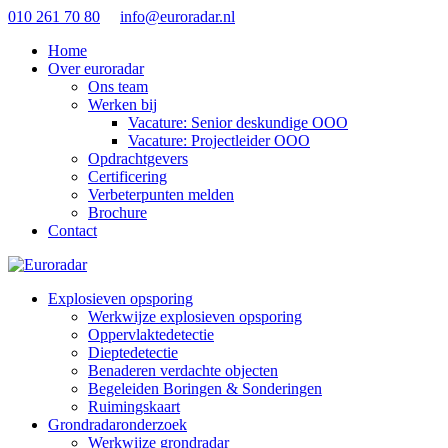
010 261 70 80
info@euroradar.nl
Home
Over euroradar
Ons team
Werken bij
Vacature: Senior deskundige OOO
Vacature: Projectleider OOO
Opdrachtgevers
Certificering
Verbeterpunten melden
Brochure
Contact
Explosieven opsporing
Werkwijze explosieven opsporing
Oppervlaktedetectie
Dieptedetectie
Benaderen verdachte objecten
Begeleiden Boringen & Sonderingen
Ruimingskaart
Grondradaronderzoek
Werkwijze grondradar