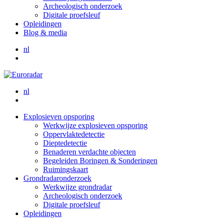
Archeologisch onderzoek
Digitale proefsleuf
Opleidingen
Blog & media
nl
nl
Explosieven opsporing
Werkwijze explosieven opsporing
Oppervlaktedetectie
Dieptedetectie
Benaderen verdachte objecten
Begeleiden Boringen & Sonderingen
Ruimingskaart
Grondradaronderzoek
Werkwijze grondradar
Archeologisch onderzoek
Digitale proefsleuf
Opleidingen