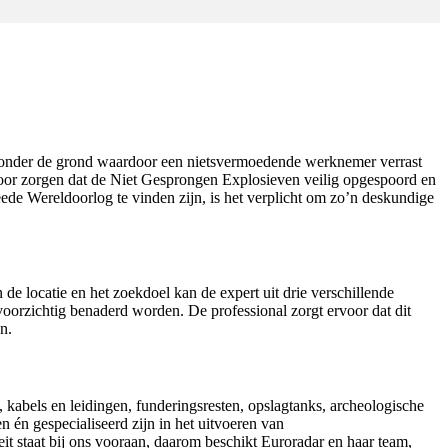
 onder de grond waardoor een nietsvermoedende werknemer verrast
voor zorgen dat de Niet Gesprongen Explosieven veilig opgespoord en
e Wereldoorlog te vinden zijn, is het verplicht om zo’n deskundige
e locatie en het zoekdoel kan de expert uit drie verschillende
voorzichtig benaderd worden. De professional zorgt ervoor dat dit
n.
 kabels en leidingen, funderingsresten, opslagtanks, archeologische
n én gespecialiseerd zijn in het uitvoeren van
it staat bij ons vooraan, daarom beschikt Euroradar en haar team,