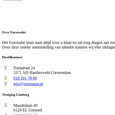
Over Euroradar
Het Euroradar team staat altijd voor u klaar en zal zorg dragen aan e
Door deze unieke samenstelling van talenten kunnen wij elke uitdagi
Hoofdkantoor
Damstraat 24
3371 AD Hardinxveld-Giessendam
010 261 70 80
info@euroradar.nl
Vestiging Limburg
Mauritslaan 49
6129 EL Urmond