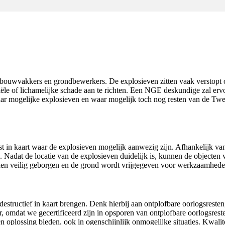
bouwvakkers en grondbewerkers. De explosieven zitten vaak verstopt
ële of lichamelijke schade aan te richten. Een NGE deskundige zal er
r mogelijke explosieven en waar mogelijk toch nog resten van de Tweed
in kaart waar de explosieven mogelijk aanwezig zijn. Afhankelijk van d
 Nadat de locatie van de explosieven duidelijk is, kunnen de objecten 
den veilig geborgen en de grond wordt vrijgegeven voor werkzaamhede
structief in kaart brengen. Denk hierbij aan ontplofbare oorlogsresten,
, omdat we gecertificeerd zijn in opsporen van ontplofbare oorlogsreste
oplossing bieden, ook in ogenschijnlijk onmogelijke situaties. Kwalite