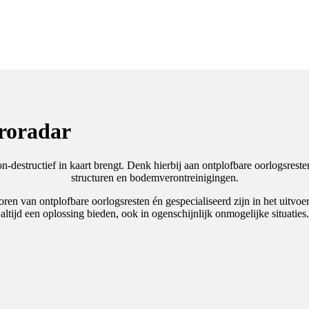
uroradar
destructief in kaart brengt. Denk hierbij aan ontplofbare oorlogsresten
structuren en bodemverontreinigingen.
sporen van ontplofbare oorlogsresten én gespecialiseerd zijn in het ui
altijd een oplossing bieden, ook in ogenschijnlijk onmogelijke situaties.