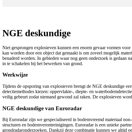
NGE deskundige
Niet gesprongen explosieven kunnen een enorm gevaar vormen voor 
kan worden door een object dat gemaakt is om zoveel mogelijk materi
benaderd worden. In gebieden waar nog geen onderzoek is gedaan naa
in te schakelen bij het bewerken van grond.
Werkwijze
Tijdens de opsporing van explosieven brengt de NGE deskundige eerst 
detectiemethodes kiezen: oppervlakte-, diepte- en waterbodemdetectie.
veilig gebeurt zodat niemand gewond zal raken. De explosieven wor
NGE deskundige van Euroradar
Bij Euroradar zijn we gespecialiseerd in bodemvreemd materiaal non-de
structuren en bodemverontreinigingen. Euroradar is een unieke partner
grondradaronderzoeken. Dankzij deze combinatie kunnen we altijd een 