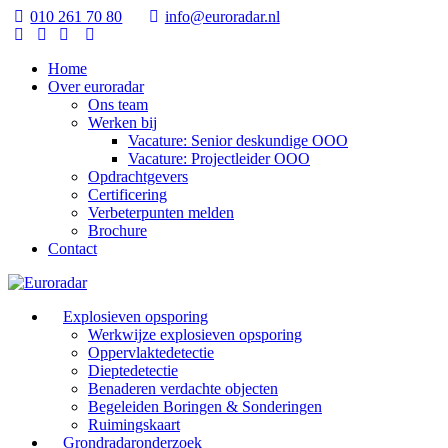
010 261 70 80
info@euroradar.nl
Home
Over euroradar
Ons team
Werken bij
Vacature: Senior deskundige OOO
Vacature: Projectleider OOO
Opdrachtgevers
Certificering
Verbeterpunten melden
Brochure
Contact
Explosieven opsporing
Werkwijze explosieven opsporing
Oppervlaktedetectie
Dieptedetectie
Benaderen verdachte objecten
Begeleiden Boringen & Sonderingen
Ruimingskaart
Grondradaronderzoek