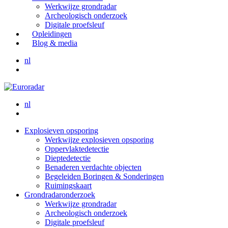
Werkwijze grondradar
Archeologisch onderzoek
Digitale proefsleuf
Opleidingen
Blog & media
nl
nl
Explosieven opsporing
Werkwijze explosieven opsporing
Oppervlaktedetectie
Dieptedetectie
Benaderen verdachte objecten
Begeleiden Boringen & Sonderingen
Ruimingskaart
Grondradaronderzoek
Werkwijze grondradar
Archeologisch onderzoek
Digitale proefsleuf