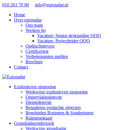
010 261 70 80
info@euroradar.nl
Home
Over euroradar
Ons team
Werken bij
Vacature: Senior deskundige OOO
Vacature: Projectleider OOO
Opdrachtgevers
Certificering
Verbeterpunten melden
Brochure
Contact
Explosieven opsporing
Werkwijze explosieven opsporing
Oppervlaktedetectie
Dieptedetectie
Benaderen verdachte objecten
Begeleiden Boringen & Sonderingen
Ruimingskaart
Grondradaronderzoek
Werkwijze grondradar