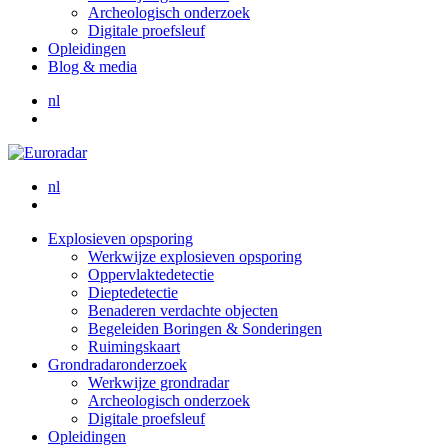
Archeologisch onderzoek
Digitale proefsleuf
Opleidingen
Blog & media
nl
nl
Explosieven opsporing
Werkwijze explosieven opsporing
Oppervlaktedetectie
Dieptedetectie
Benaderen verdachte objecten
Begeleiden Boringen & Sonderingen
Ruimingskaart
Grondradaronderzoek
Werkwijze grondradar
Archeologisch onderzoek
Digitale proefsleuf
Opleidingen