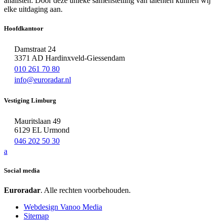
analisten. Door deze unieke samenstelling van talenten kunnen wij
elke uitdaging aan.
Hoofdkantoor
Damstraat 24
3371 AD Hardinxveld-Giessendam
010 261 70 80
info@euroradar.nl
Vestiging Limburg
Mauritslaan 49
6129 EL Urmond
046 202 50 30
a
Social media
Euroradar
. Alle rechten voorbehouden.
Webdesign Vanoo Media
Sitemap