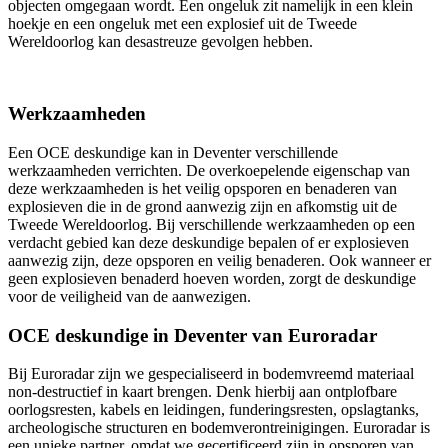
objecten omgegaan wordt. Een ongeluk zit namelijk in een klein
hoekje en een ongeluk met een explosief uit de Tweede
Wereldoorlog kan desastreuze gevolgen hebben.
Werkzaamheden
Een OCE deskundige kan in Deventer verschillende
werkzaamheden verrichten. De overkoepelende eigenschap van
deze werkzaamheden is het veilig opsporen en benaderen van
explosieven die in de grond aanwezig zijn en afkomstig uit de
Tweede Wereldoorlog. Bij verschillende werkzaamheden op een
verdacht gebied kan deze deskundige bepalen of er explosieven
aanwezig zijn, deze opsporen en veilig benaderen. Ook wanneer er
geen explosieven benaderd hoeven worden, zorgt de deskundige
voor de veiligheid van de aanwezigen.
OCE deskundige in Deventer van Euroradar
Bij Euroradar zijn we gespecialiseerd in bodemvreemd materiaal
non-destructief in kaart brengen. Denk hierbij aan ontplofbare
oorlogsresten, kabels en leidingen, funderingsresten, opslagtanks,
archeologische structuren en bodemverontreinigingen. Euroradar is
een unieke partner, omdat we gecertificeerd zijn in opsporen van