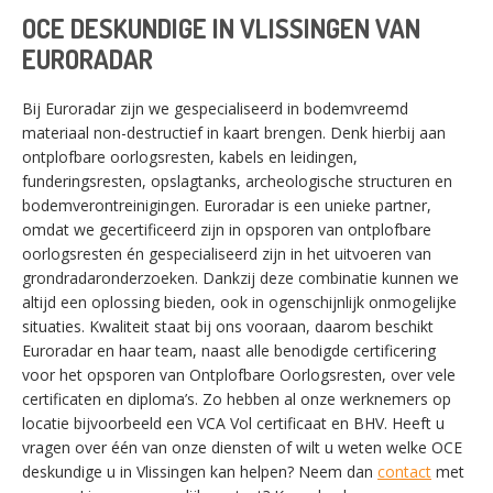
OCE DESKUNDIGE IN VLISSINGEN VAN
EURORADAR
Bij Euroradar zijn we gespecialiseerd in bodemvreemd
materiaal non-destructief in kaart brengen. Denk hierbij aan
ontplofbare oorlogsresten, kabels en leidingen,
funderingsresten, opslagtanks, archeologische structuren en
bodemverontreinigingen. Euroradar is een unieke partner,
omdat we gecertificeerd zijn in opsporen van ontplofbare
oorlogsresten én gespecialiseerd zijn in het uitvoeren van
grondradaronderzoeken. Dankzij deze combinatie kunnen we
altijd een oplossing bieden, ook in ogenschijnlijk onmogelijke
situaties. Kwaliteit staat bij ons vooraan, daarom beschikt
Euroradar en haar team, naast alle benodigde certificering
SWITCH THE LANGUAGE
voor het opsporen van Ontplofbare Oorlogsresten, over vele
certificaten en diploma’s. Zo hebben al onze werknemers op
locatie bijvoorbeeld een VCA Vol certificaat en BHV. Heeft u
vragen over één van onze diensten of wilt u weten welke OCE
Nederlands
English
deskundige u in Vlissingen kan helpen? Neem dan
contact
met