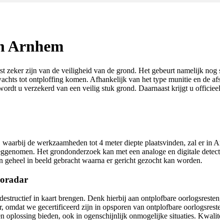
en Arnhem
 zeker zijn van de veiligheid van de grond. Het gebeurt namelijk no
achts tot ontploffing komen. Afhankelijk van het type munitie en de afs
ordt u verzekerd van een veilig stuk grond. Daarnaast krijgt u officie
aarbij de werkzaamheden tot 4 meter diepte plaatsvinden, zal er in Ar
enomen. Het grondonderzoek kan met een analoge en digitale detectie
ijn geheel in beeld gebracht waarna er gericht gezocht kan worden.
roradar
structief in kaart brengen. Denk hierbij aan ontplofbare oorlogsresten,
, omdat we gecertificeerd zijn in opsporen van ontplofbare oorlogsreste
oplossing bieden, ook in ogenschijnlijk onmogelijke situaties. Kwalite