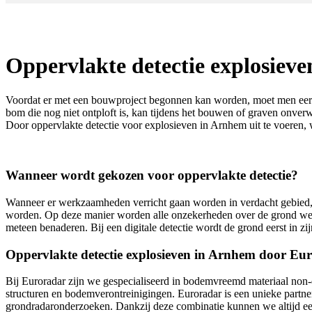
Oppervlakte detectie explosiev
Voordat er met een bouwproject begonnen kan worden, moet men eerst
bom die nog niet ontploft is, kan tijdens het bouwen of graven onverw
Door oppervlakte detectie voor explosieven in Arnhem uit te voeren, w
Wanneer wordt gekozen voor oppervlakte detectie?
Wanneer er werkzaamheden verricht gaan worden in verdacht gebied, w
worden. Op deze manier worden alle onzekerheden over de grond wegg
meteen benaderen. Bij een digitale detectie wordt de grond eerst in z
Oppervlakte detectie explosieven in Arnhem door Eu
Bij Euroradar zijn we gespecialiseerd in bodemvreemd materiaal non-de
structuren en bodemverontreinigingen. Euroradar is een unieke partner
grondradaronderzoeken. Dankzij deze combinatie kunnen we altijd een 