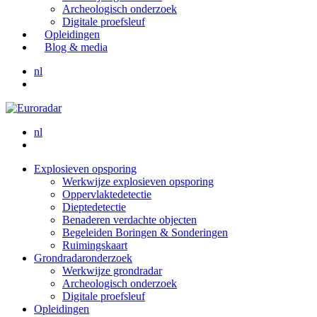
Archeologisch onderzoek
Digitale proefsleuf
Opleidingen
Blog & media
nl
nl
Explosieven opsporing
Werkwijze explosieven opsporing
Oppervlaktedetectie
Dieptedetectie
Benaderen verdachte objecten
Begeleiden Boringen & Sonderingen
Ruimingskaart
Grondradaronderzoek
Werkwijze grondradar
Archeologisch onderzoek
Digitale proefsleuf
Opleidingen