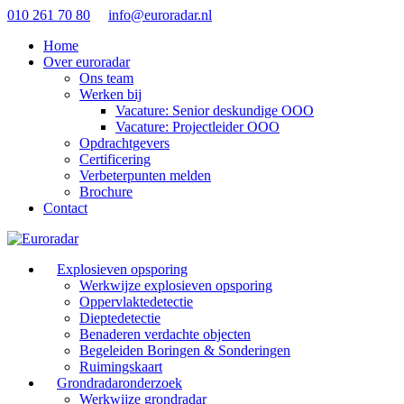
010 261 70 80
info@euroradar.nl
Home
Over euroradar
Ons team
Werken bij
Vacature: Senior deskundige OOO
Vacature: Projectleider OOO
Opdrachtgevers
Certificering
Verbeterpunten melden
Brochure
Contact
Explosieven opsporing
Werkwijze explosieven opsporing
Oppervlaktedetectie
Dieptedetectie
Benaderen verdachte objecten
Begeleiden Boringen & Sonderingen
Ruimingskaart
Grondradaronderzoek
Werkwijze grondradar