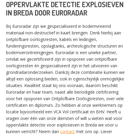
OPPERVLAKTE DETECTIE EXPLOSIEVEN
IN BREDA DOOR EURORADAR
Bij Euroradar zijn we gespecialiseerd in bodemvreemd
materiaal non-destructief in kaart brengen. Denk hierbij aan
ontplofbare oorlogsresten, kabels en leidingen,
funderingsresten, opslagtanks, archeologische structuren en
bodemverontreinigingen. Euroradar is een unieke partner,
omdat we gecertificeerd zijn in opsporen van ontplofbare
oorlogsresten én gespecialiseerd zijn in het uitvoeren van
grondradaronderzoeken. Dankzij deze combinatie kunnen we
altijd een oplossing bieden, ook in ogenschijnlijk onmogelijke
situaties. Kwaliteit staat bij ons vooraan, daarom beschikt
Euroradar en haar team, naast alle benodigde certificering
voor het opsporen van Ontplofbare Oorlogsresten, over vele
certificaten en diploma’s. Zo hebben al onze werknemers op
locatie bijvoorbeeld een VCA Vol certificaat en BHV. Heeft u
vragen over één van onze diensten of wilt u weten wat voor
oppervlakte detectie voor explosieven in Breda we voor u
kunnen verricht? Neem dan
contact
met ons op. Liever
SWITCH THE LANGUAGE