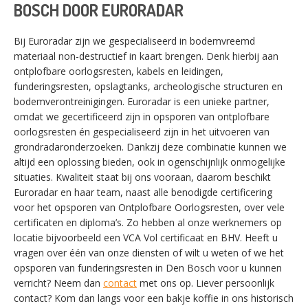
BOSCH DOOR EURORADAR
Bij Euroradar zijn we gespecialiseerd in bodemvreemd
materiaal non-destructief in kaart brengen. Denk hierbij aan
ontplofbare oorlogsresten, kabels en leidingen,
funderingsresten, opslagtanks, archeologische structuren en
bodemverontreinigingen. Euroradar is een unieke partner,
omdat we gecertificeerd zijn in opsporen van ontplofbare
oorlogsresten én gespecialiseerd zijn in het uitvoeren van
grondradaronderzoeken. Dankzij deze combinatie kunnen we
altijd een oplossing bieden, ook in ogenschijnlijk onmogelijke
situaties. Kwaliteit staat bij ons vooraan, daarom beschikt
Euroradar en haar team, naast alle benodigde certificering
voor het opsporen van Ontplofbare Oorlogsresten, over vele
certificaten en diploma’s. Zo hebben al onze werknemers op
locatie bijvoorbeeld een VCA Vol certificaat en BHV. Heeft u
vragen over één van onze diensten of wilt u weten of we het
opsporen van funderingsresten in Den Bosch voor u kunnen
verricht? Neem dan
contact
met ons op. Liever persoonlijk
SWITCH THE LANGUAGE
contact? Kom dan langs voor een bakje koffie in ons historisch