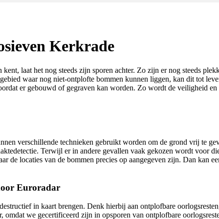
osieven Kerkrade
nt, laat het nog steeds zijn sporen achter. Zo zijn er nog steeds plek
bied waar nog niet-ontplofte bommen kunnen liggen, kan dit tot levens
 voordat er gebouwd of gegraven kan worden. Zo wordt de veiligheid 
nnen verschillende technieken gebruikt worden om de grond vrij te ge
ktedetectie. Terwijl er in andere gevallen vaak gekozen wordt voor die
ar de locaties van de bommen precies op aangegeven zijn. Dan kan 
door Euroradar
structief in kaart brengen. Denk hierbij aan ontplofbare oorlogsresten,
, omdat we gecertificeerd zijn in opsporen van ontplofbare oorlogsreste