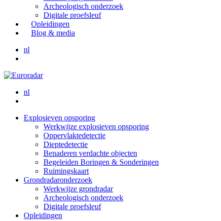
Archeologisch onderzoek
Digitale proefsleuf
Opleidingen
Blog & media
nl
nl
Explosieven opsporing
Werkwijze explosieven opsporing
Oppervlaktedetectie
Dieptedetectie
Benaderen verdachte objecten
Begeleiden Boringen & Sonderingen
Ruimingskaart
Grondradaronderzoek
Werkwijze grondradar
Archeologisch onderzoek
Digitale proefsleuf
Opleidingen