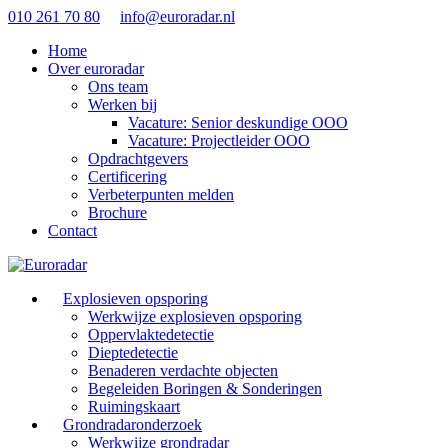
010 261 70 80
info@euroradar.nl
Home
Over euroradar
Ons team
Werken bij
Vacature: Senior deskundige OOO
Vacature: Projectleider OOO
Opdrachtgevers
Certificering
Verbeterpunten melden
Brochure
Contact
Explosieven opsporing
Werkwijze explosieven opsporing
Oppervlaktedetectie
Dieptedetectie
Benaderen verdachte objecten
Begeleiden Boringen & Sonderingen
Ruimingskaart
Grondradaronderzoek
Werkwijze grondradar