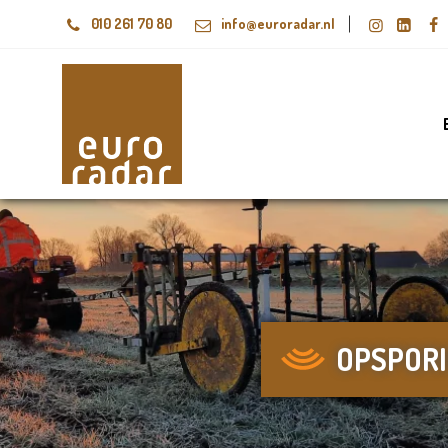
010 261 70 80
info@euroradar.nl
OPSPOR