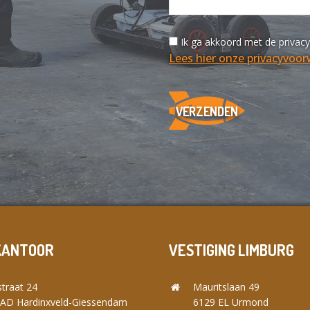
Ik ga akkoord met de privac
Lees hier onze privacyvoo
KANTOOR
VESTIGING LIMBURG
traat 24
Mauritslaan 49
 AD Hardinxveld-Giessendam
6129 EL Urmond