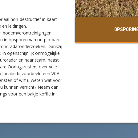
iaal non-destructief in kaart
 en leidingen,
OPSPORIN
en bodemverontreinigingen.
ijn in opsporen van ontplofbare
 grondradaronderzoeken. Dankzij
 in ogenschijnlijk onmogelijke
 Euroradar en haar team, naast
bare Oorlogsresten, over vele
 locatie bijvoorbeeld een VCA
ensten of wilt u weten wat voor
 u kunnen verricht? Neem dan
ngs voor een bakje koffie in