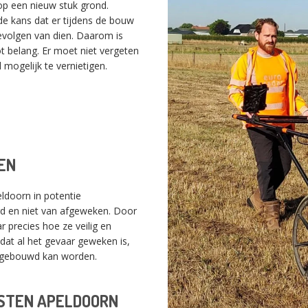
p een nieuw stuk grond.
 kans dat er tijdens de bouw
evolgen van dien. Daarom is
t belang. Er moet niet vergeten
mogelijk te vernietigen.
EN
ldoorn in potentie
SWITCH THE LANGUAGE
lgd en niet van afgeweken. Door
 precies hoe ze veilig en
dat al het gevaar geweken is,
t gebouwd kan worden.
Nederlands
English
Français
STEN APELDOORN