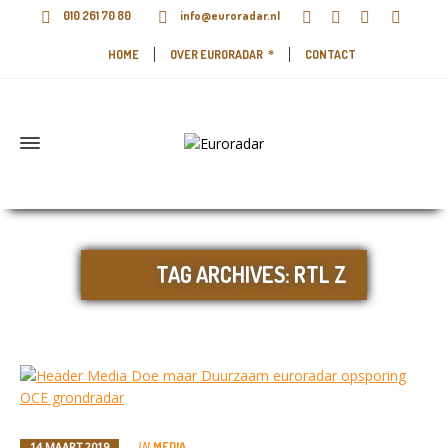
010 261 70 80
info@euroradar.nl
HOME
OVER EURORADAR
CONTACT
TAG ARCHIVES: RTL Z
MEDIA
14 MAART 2019
IN