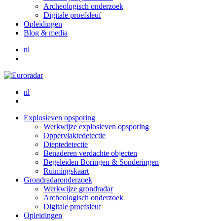
Archeologisch onderzoek
Digitale proefsleuf
Opleidingen
Blog & media
nl
nl
Explosieven opsporing
Werkwijze explosieven opsporing
Oppervlaktedetectie
Dieptedetectie
Benaderen verdachte objecten
Begeleiden Boringen & Sonderingen
Ruimingskaart
Grondradaronderzoek
Werkwijze grondradar
Archeologisch onderzoek
Digitale proefsleuf
Opleidingen