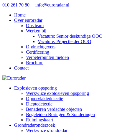
010 261 70 80
info@euroradar.nl
Home
Over euroradar
Ons team
Werken bij
Vacature: Senior deskundige OOO
Vacature: Projectleider OOO
Opdrachtgevers
Certificering
Verbeterpunten melden
Brochure
Contact
Explosieven opsporing
Werkwijze explosieven opsporing
Oppervlaktedetectie
Dieptedetectie
Benaderen verdachte objecten
Begeleiden Boringen & Sonderingen
Ruimingskaart
Grondradaronderzoek
Werkwijze grondradar