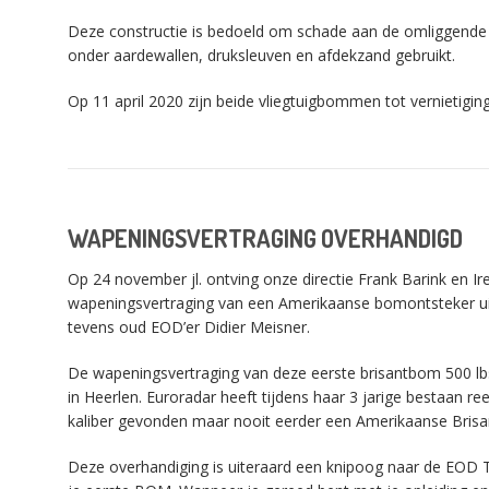
Deze constructie is bedoeld om schade aan de omliggend
onder aardewallen, druksleuven en afdekzand gebruikt.
Op 11 april 2020 zijn beide vliegtuigbommen tot vernietigi
WAPENINGSVERTRAGING OVERHANDIGD
Op 24 november jl. ontving onze directie Frank Barink en I
wapeningsvertraging van een Amerikaanse bomontsteker uit
tevens oud EOD’er Didier Meisner.
De wapeningsvertraging van deze eerste brisantbom 500 lb
in Heerlen. Euroradar heeft tijdens haar 3 jarige bestaan re
kaliber gevonden maar nooit eerder een Amerikaanse Brisan
Deze overhandiging is uiteraard een knipoog naar de EOD 