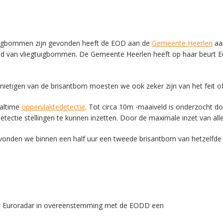
gtuigbommen zijn gevonden heeft de EOD aan de
Gemeente Heerlen
aa
heid van vliegtuigbommen. De Gemeente Heerlen heeft op haar beurt E
rnietigen van de brisantbom moesten we ook zeker zijn van het feit
ealtime
oppervlaktedetectie
. Tot circa 10m -maaiveld is onderzocht d
etectie stellingen te kunnen inzetten. Door de maximale inzet van al
vonden we binnen een half uur een tweede brisantbom van hetzelfde 
SWITCH THE LANGUAGE
ft Euroradar in overeenstemming met de EODD een
Nederlands
English
Français