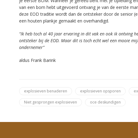
je eerste BOM. Wanneer je gereed bent met je opleiding e
van een bom hebt uitgevoerd ontvang je van de eerste man
deze EOD traditie wordt dan de ontsteker door de senior (
een houten plankje gemaakt en overhandigd.
“Ik heb toch al 40 jaar ervaring in dit vak en ook ik ontving h
ontsteker bij de EOD. Maar dit is toch echt wel een mooie mij
ondernemer”
aldus Frank Barink
explosieven benaderen
explosieven opsporen
ex
Niet gesprongen explosieven
oce deskundigen