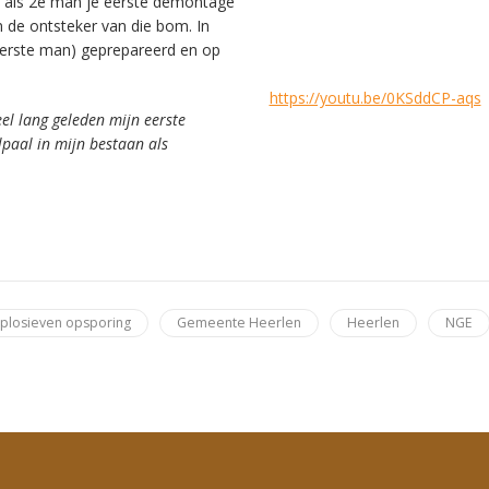
n als 2e man je eerste demontage
 de ontsteker van die bom. In
eerste man) geprepareerd en op
https://youtu.be/0KSddCP-aqs
eel lang geleden mijn eerste
lpaal in mijn bestaan als
plosieven opsporing
Gemeente Heerlen
Heerlen
NGE