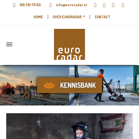
010 261 70 80
info@euroradar.nl
HOME
OVER EURORADAR
CONTACT
KENNISBANK